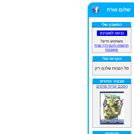
שלום אורח
החשבון שלי
משתמש חדש?
הרשמה חינם דרך שרת
מאובטח
הקניות שלי
סל הקניות שלכם ריק
מבצעי החודש
הסכם קניית סרטים
סינמטק