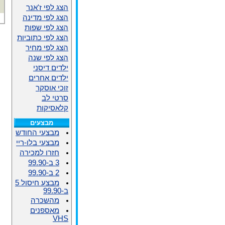
הצג לפי ז'אנר
הצג לפי מדינה
הצג לפי שפות
הצג לפי כתוביות
הצג לפי מחיר
הצג לפי שנה
ילדים דיסני
ילדים אחרים
זוכי אוסקר
סרטי לב
קלאסיקות
מבצעים
מבצעי החודש
מבצעי בלו-ריי
חזרו למכירה
3 ב-99.90
2 ב-99.90
מבצע חיסול 5
ב-99.90
מהשכרה
מאספנים
VHS