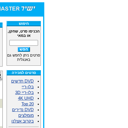
חיפוש
הכניסו סרט, שחקן,
או במאי
סרטים ניתן לחפש גם
באנגלית
סרטים למכירה
א
DVD חדשים
בלו-ריי
בלו-ריי 3D
4K UHD
Top 20
DVD נדירים
מומלצים
בקרוב אצלנו