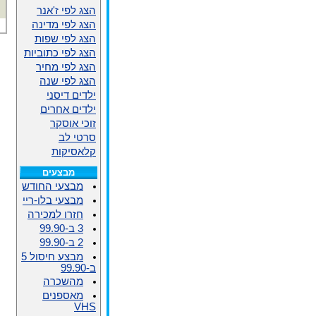
הצג לפי ז'אנר
הצג לפי מדינה
הצג לפי שפות
הצג לפי כתוביות
הצג לפי מחיר
הצג לפי שנה
ילדים דיסני
ילדים אחרים
זוכי אוסקר
סרטי לב
קלאסיקות
מבצעים
מבצעי החודש
מבצעי בלו-ריי
חזרו למכירה
3 ב-99.90
2 ב-99.90
מבצע חיסול 5
ב-99.90
מהשכרה
מאספנים
VHS