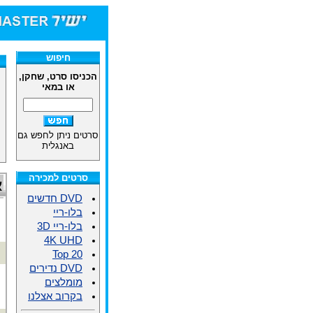
חיפוש
הכניסו סרט, שחקן,
או במאי
סרטים ניתן לחפש גם
באנגלית
סרטים למכירה
א
DVD חדשים
בלו-ריי
בלו-ריי 3D
4K UHD
Top 20
DVD נדירים
מומלצים
בקרוב אצלנו