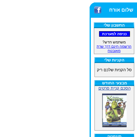
שלום אורח
החשבון שלי
משתמש חדש?
הרשמה חינם דרך שרת
מאובטח
הקניות שלי
סל הקניות שלכם ריק
מבצעי החודש
הסכם קניית סרטים
סינמטק