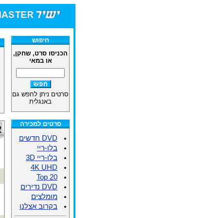
חיפוש
הכניסו סרט, שחקן,
או במאי
סרטים ניתן לחפש גם
באנגלית
סרטים למכירה
א
DVD חדשים
בלו-ריי
בלו-ריי 3D
4K UHD
Top 20
DVD נדירים
מומלצים
בקרוב אצלנו