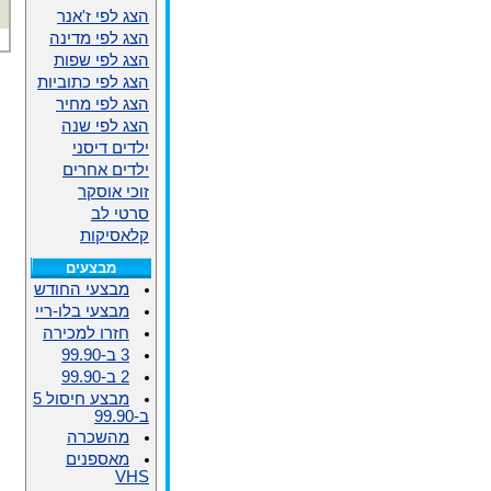
הצג לפי ז'אנר
הצג לפי מדינה
הצג לפי שפות
הצג לפי כתוביות
הצג לפי מחיר
הצג לפי שנה
ילדים דיסני
ילדים אחרים
זוכי אוסקר
סרטי לב
קלאסיקות
מבצעים
מבצעי החודש
מבצעי בלו-ריי
חזרו למכירה
3 ב-99.90
2 ב-99.90
מבצע חיסול 5
ב-99.90
מהשכרה
מאספנים
VHS