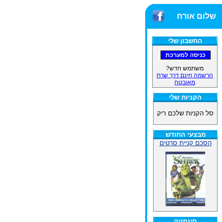
שלום אורח
החשבון שלי
משתמש חדש?
הרשמה חינם דרך שרת
מאובטח
הקניות שלי
סל הקניות שלכם ריק
מבצעי החודש
הסכם קניית סרטים
סינמטק