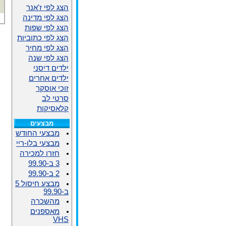
הצג לפי ז'אנר
הצג לפי מדינה
הצג לפי שפות
הצג לפי כתוביות
הצג לפי מחיר
הצג לפי שנה
ילדים דיסני
ילדים אחרים
זוכי אוסקר
סרטי לב
קלאסיקות
מבצעים
מבצעי החודש
מבצעי בלו-ריי
חזרו למכירה
3 ב-99.90
2 ב-99.90
מבצע חיסול 5
ב-99.90
מהשכרה
מאספנים
VHS