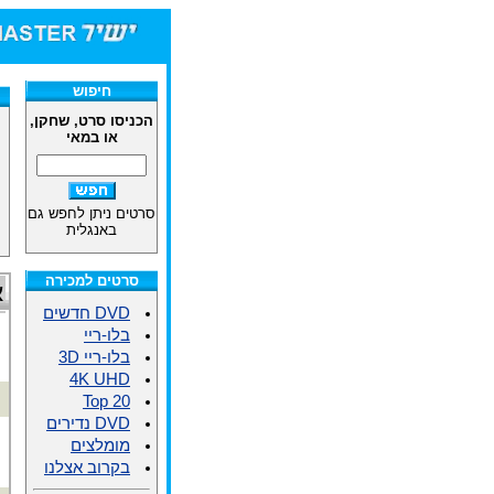
חיפוש
הכניסו סרט, שחקן,
או במאי
סרטים ניתן לחפש גם
באנגלית
סרטים למכירה
א
DVD חדשים
בלו-ריי
בלו-ריי 3D
4K UHD
Top 20
DVD נדירים
מומלצים
בקרוב אצלנו