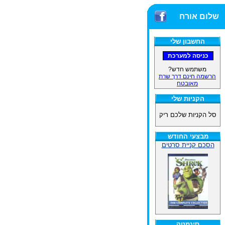
שלום אורח
החשבון שלי
משתמש חדש?
הרשמה חינם דרך שרת
מאובטח
הקניות שלי
סל הקניות שלכם ריק
מבצעי החודש
הסכם קניית סרטים
סינמטק