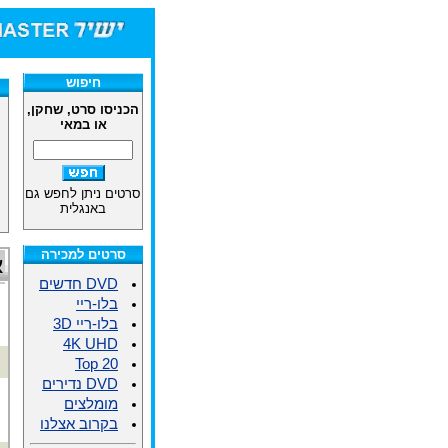
חיפוש
הכניסו סרט, שחקן,
או במאי
סרטים ניתן לחפש גם
באנגלית
סרטים למכירה
א
DVD חדשים
בלו-ריי
בלו-ריי 3D
4K UHD
Top 20
DVD נדירים
מומלצים
בקרוב אצלנו