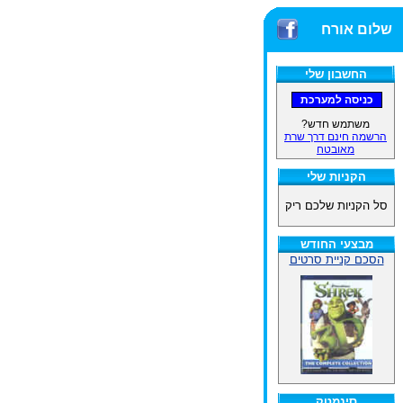
שלום אורח
החשבון שלי
משתמש חדש?
הרשמה חינם דרך שרת
מאובטח
הקניות שלי
סל הקניות שלכם ריק
מבצעי החודש
הסכם קניית סרטים
סינמטק