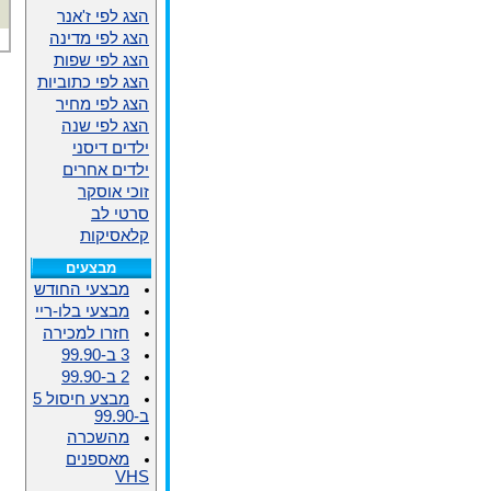
הצג לפי ז'אנר
הצג לפי מדינה
הצג לפי שפות
הצג לפי כתוביות
הצג לפי מחיר
הצג לפי שנה
ילדים דיסני
ילדים אחרים
זוכי אוסקר
סרטי לב
קלאסיקות
מבצעים
מבצעי החודש
מבצעי בלו-ריי
חזרו למכירה
3 ב-99.90
2 ב-99.90
מבצע חיסול 5
ב-99.90
מהשכרה
מאספנים
VHS