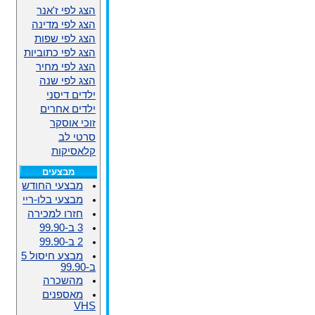
הצג לפי ז'אנר
הצג לפי מדינה
הצג לפי שפות
הצג לפי כתוביות
הצג לפי מחיר
הצג לפי שנה
ילדים דיסני
ילדים אחרים
זוכי אוסקר
סרטי לב
קלאסיקות
מבצעים
מבצעי החודש
מבצעי בלו-ריי
חזרו למכירה
3 ב-99.90
2 ב-99.90
מבצע חיסול 5
ב-99.90
מהשכרה
מאספנים
VHS