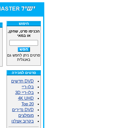
חיפוש
הכניסו סרט, שחקן,
או במאי
סרטים ניתן לחפש גם
באנגלית
סרטים למכירה
DVD חדשים
בלו-ריי
בלו-ריי 3D
4K UHD
Top 20
DVD נדירים
מומלצים
בקרוב אצלנו