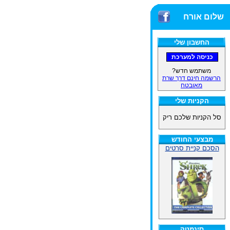
שלום אורח
החשבון שלי
משתמש חדש?
הרשמה חינם דרך שרת
מאובטח
הקניות שלי
סל הקניות שלכם ריק
מבצעי החודש
הסכם קניית סרטים
סינמטק