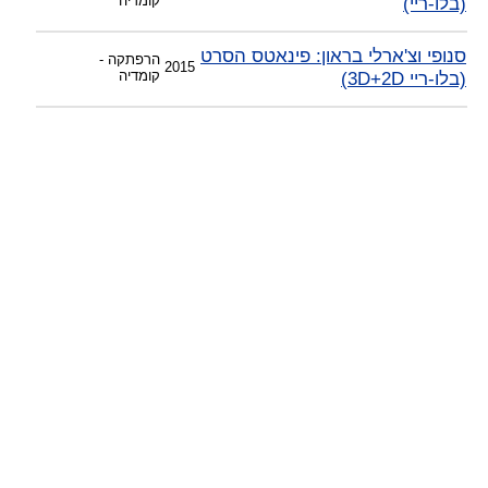
(בלו-ריי)
קומדיה
-
צוות דיוידי מאסטר ישיר.
סנופי וצ'ארלי בראון: פינאטס הסרט
הרפתקה -
2015
(בלו-ריי 3D+2D)
קומדיה