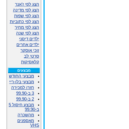
הצג לפי ז'אנר
הצג לפי מדינה
הצג לפי שפות
הצג לפי כתוביות
הצג לפי מחיר
הצג לפי שנה
ילדים דיסני
ילדים אחרים
זוכי אוסקר
סרטי לב
קלאסיקות
מבצעים
מבצעי החודש
מבצעי בלו-ריי
חזרו למכירה
3 ב-99.90
2 ב-99.90
מבצע חיסול 5
ב-99.90
מהשכרה
מאספנים
VHS