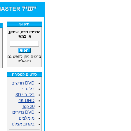
חיפוש
הכניסו סרט, שחקן,
או במאי
סרטים ניתן לחפש גם
באנגלית
סרטים למכירה
DVD חדשים
בלו-ריי
בלו-ריי 3D
4K UHD
Top 20
DVD נדירים
מומלצים
בקרוב אצלנו