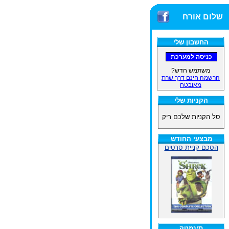
שלום אורח
החשבון שלי
משתמש חדש?
הרשמה חינם דרך שרת
מאובטח
הקניות שלי
סל הקניות שלכם ריק
מבצעי החודש
הסכם קניית סרטים
סינמטק