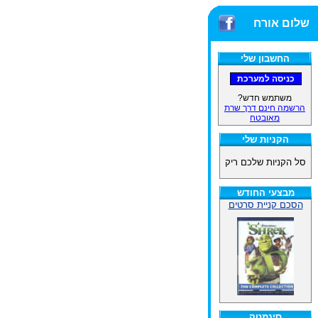
שלום אורח
החשבון שלי
משתמש חדש?
הרשמה חינם דרך שרת
מאובטח
הקניות שלי
סל הקניות שלכם ריק
מבצעי החודש
הסכם קניית סרטים
סינמטק