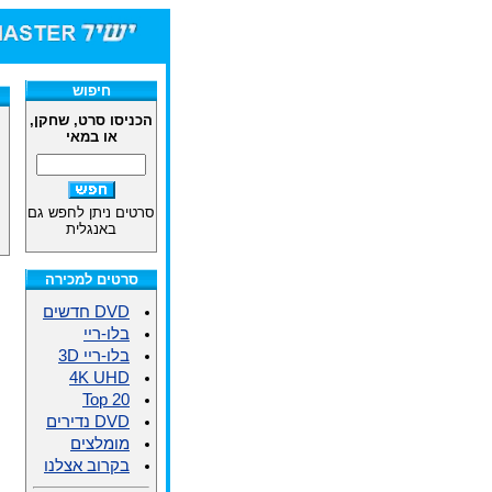
חיפוש
הכניסו סרט, שחקן,
או במאי
סרטים ניתן לחפש גם
באנגלית
סרטים למכירה
DVD חדשים
בלו-ריי
בלו-ריי 3D
4K UHD
Top 20
DVD נדירים
מומלצים
בקרוב אצלנו