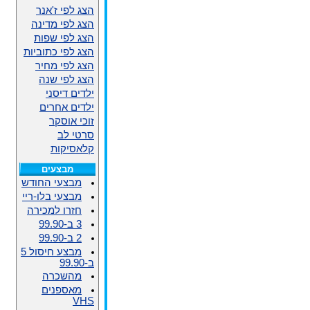
הצג לפי ז'אנר
הצג לפי מדינה
הצג לפי שפות
הצג לפי כתוביות
הצג לפי מחיר
הצג לפי שנה
ילדים דיסני
ילדים אחרים
זוכי אוסקר
סרטי לב
קלאסיקות
מבצעים
מבצעי החודש
מבצעי בלו-ריי
חזרו למכירה
3 ב-99.90
2 ב-99.90
מבצע חיסול 5
ב-99.90
מהשכרה
מאספנים
VHS