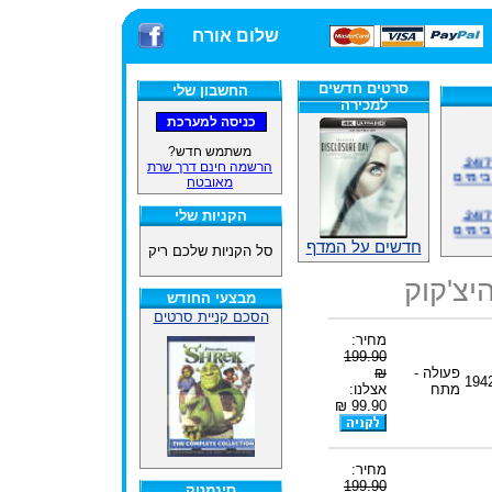
שלום אורח
סרטים חדשים
החשבון שלי
למכירה
אתרנו פועל באופן סדיר 24/7,
משתמש חדש?
בימים
הרשמה חינם דרך שרת
מאובטח
אתרנו פועל באופן סדיר 24/7,
הקניות שלי
בימים
חדשים על המדף
סל הקניות שלכם ריק
ינים
ייל
יצ'קוק
מבצעי החודש
הסכם קניית סרטים
מחיר:
האתר
199.90
פעולה -
₪
194
מתח
אצלנו:
99.90 ₪
ינים
ייל
מחיר:
199.90
סינמטק