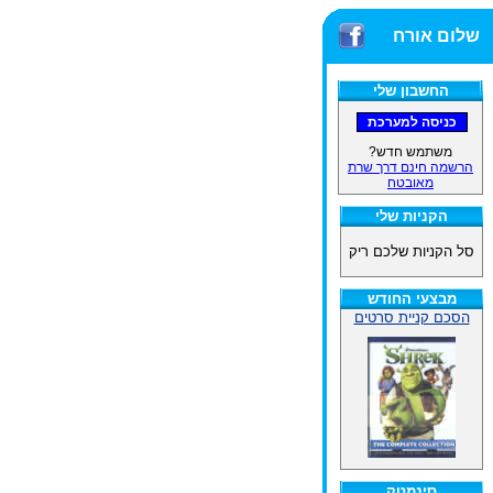
שלום אורח
החשבון שלי
משתמש חדש?
הרשמה חינם דרך שרת
מאובטח
הקניות שלי
סל הקניות שלכם ריק
מבצעי החודש
הסכם קניית סרטים
סינמטק