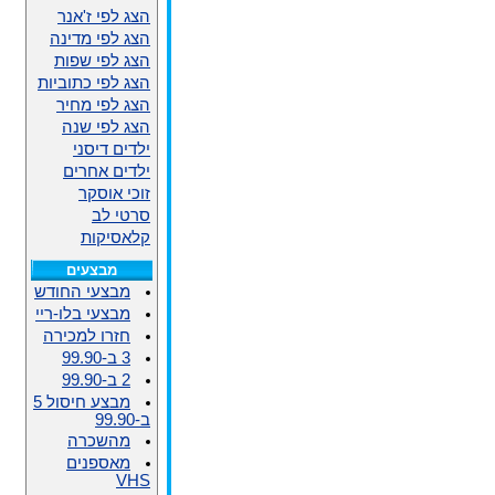
הצג לפי ז'אנר
הצג לפי מדינה
הצג לפי שפות
הצג לפי כתוביות
הצג לפי מחיר
הצג לפי שנה
ילדים דיסני
ילדים אחרים
זוכי אוסקר
סרטי לב
קלאסיקות
מבצעים
מבצעי החודש
מבצעי בלו-ריי
חזרו למכירה
3 ב-99.90
2 ב-99.90
מבצע חיסול 5
ב-99.90
מהשכרה
מאספנים
VHS