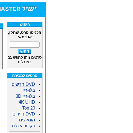
חיפוש
הכניסו סרט, שחקן,
או במאי
סרטים ניתן לחפש גם
באנגלית
סרטים למכירה
DVD חדשים
בלו-ריי
בלו-ריי 3D
4K UHD
Top 20
DVD נדירים
מומלצים
בקרוב אצלנו