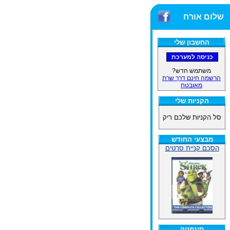
שלום אורח
החשבון שלי
משתמש חדש?
הרשמה חינם דרך שרת
מאובטח
הקניות שלי
סל הקניות שלכם ריק
מבצעי החודש
הסכם קניית סרטים
סינמטק