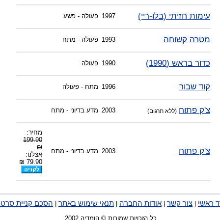
עימות חזיתי (בלו-ריי)
1997
פעולה - פשע
מטרה קשוחה
1993
פעולה - מתח
כדור בראש (1990)
1990
פעולה
קוד שבור
1996
מתח - פעולה
צ'ק פתוח
2003
מדע בדיוני - מתח
(ללא תרגום)
מחיר:
199.90
₪
צ'ק פתוח
2003
מדע בדיוני - מתח
אצלנו:
79.90 ₪
ד ראשי
צור קשר
אודות החברה
תנאי שימוש באתר
הסכם קניית סרטי
|
|
|
|
כל הזכויות שמורות © הומדיה 2002