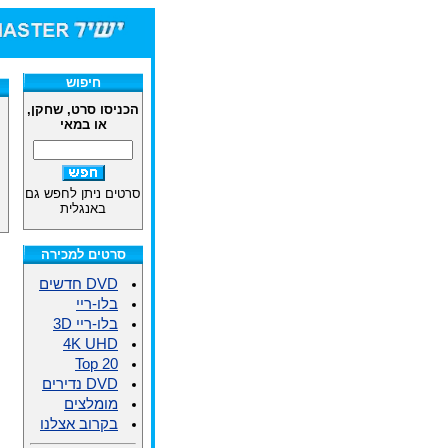
חיפוש
הכניסו סרט, שחקן,
או במאי
סרטים ניתן לחפש גם
באנגלית
סרטים למכירה
DVD חדשים
בלו-ריי
בלו-ריי 3D
4K UHD
Top 20
DVD נדירים
מומלצים
בקרוב אצלנו