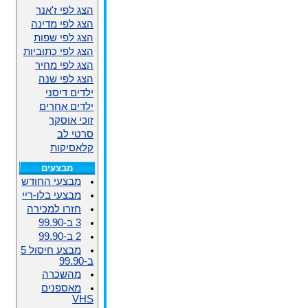
הצג לפי ז'אנר
הצג לפי מדינה
הצג לפי שפות
הצג לפי כתוביות
הצג לפי מחיר
הצג לפי שנה
ילדים דיסני
ילדים אחרים
זוכי אוסקר
סרטי לב
קלאסיקות
מבצעים
מבצעי החודש
מבצעי בלו-ריי
חזרו למכירה
3 ב-99.90
2 ב-99.90
מבצע חיסול 5
ב-99.90
מהשכרה
מאספנים
VHS