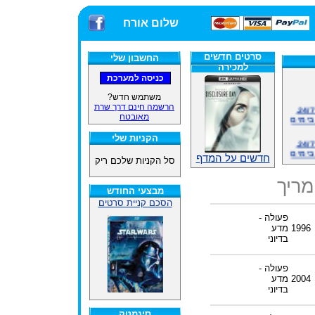
שלום אורח
סרטים חדשים
החשבון שלי
למכירה
משתמש חדש?
אתרנו פועל באופן סדיר 24/7,
הרשמה חינם דרך שרת
בימים
מאובטח
הקניות שלי
אתרנו פועל באופן סדיר 24/7,
בימים
חדשים על המדף
סל הקניות שלכם ריק
ינים
מריך
ייל
מבצעי החודש
הסכם קניית סרטים
פעולה -
1996
מדע
האתר
בדיוני
פעולה -
ינים
2004
מדע
ייל
בדיוני
סינמטק