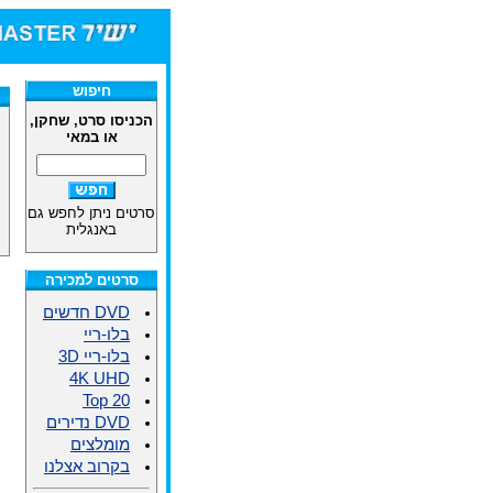
חיפוש
הכניסו סרט, שחקן,
או במאי
סרטים ניתן לחפש גם
באנגלית
סרטים למכירה
DVD חדשים
בלו-ריי
בלו-ריי 3D
4K UHD
Top 20
DVD נדירים
מומלצים
בקרוב אצלנו