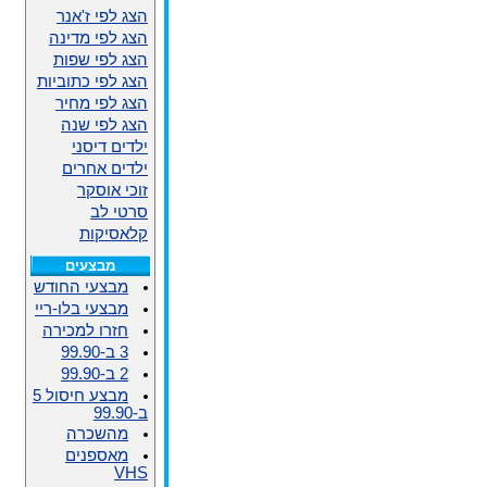
הצג לפי ז'אנר
הצג לפי מדינה
הצג לפי שפות
הצג לפי כתוביות
הצג לפי מחיר
הצג לפי שנה
ילדים דיסני
ילדים אחרים
זוכי אוסקר
סרטי לב
קלאסיקות
מבצעים
מבצעי החודש
מבצעי בלו-ריי
חזרו למכירה
3 ב-99.90
2 ב-99.90
מבצע חיסול 5
ב-99.90
מהשכרה
מאספנים
VHS