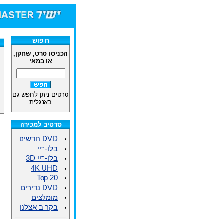
חיפוש
הכניסו סרט, שחקן,
או במאי
סרטים ניתן לחפש גם
באנגלית
סרטים למכירה
DVD חדשים
בלו-ריי
בלו-ריי 3D
4K UHD
Top 20
DVD נדירים
מומלצים
בקרוב אצלנו