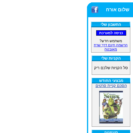
שלום אורח
החשבון שלי
משתמש חדש?
הרשמה חינם דרך שרת
מאובטח
הקניות שלי
סל הקניות שלכם ריק
מבצעי החודש
הסכם קניית סרטים
סינמטק