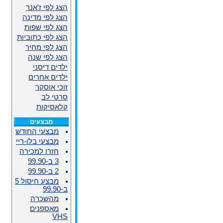
הצג לפי ז'אנר
הצג לפי מדינה
הצג לפי שפות
הצג לפי כתוביות
הצג לפי מחיר
הצג לפי שנה
ילדים דיסני
ילדים אחרים
זוכי אוסקר
סרטי לב
קלאסיקות
מבצעים
מבצעי החודש
מבצעי בלו-ריי
חזרו למכירה
3 ב-99.90
2 ב-99.90
מבצע חיסול 5
ב-99.90
מהשכרה
מאספנים
VHS