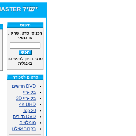
חיפוש
הכניסו סרט, שחקן,
או במאי
סרטים ניתן לחפש גם
באנגלית
סרטים למכירה
DVD חדשים
בלו-ריי
בלו-ריי 3D
4K UHD
Top 20
DVD נדירים
מומלצים
בקרוב אצלנו