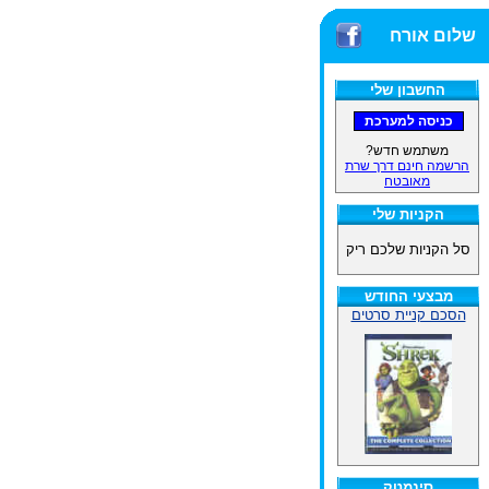
שלום אורח
החשבון שלי
משתמש חדש?
הרשמה חינם דרך שרת
מאובטח
הקניות שלי
סל הקניות שלכם ריק
מבצעי החודש
הסכם קניית סרטים
סינמטק