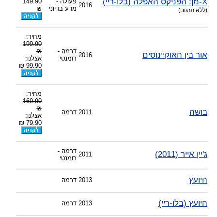
X-מן: הפניקס האפלה (בלו-ריי)
פעולה -
149.90
2016
מדע בדיוני
₪
(ללא תרגום)
מחיר:
199.90
דרמה -
₪
אור בין האוקיינוסים
2016
רומנטי
אצלנו:
99.90 ₪
מחיר:
169.90
₪
בושה
2011
דרמה
אצלנו:
79.90 ₪
דרמה -
ג'יין אייר (2011)
2011
רומנטי
היועץ
2013
דרמה
היועץ (בלו-ריי)
2013
דרמה