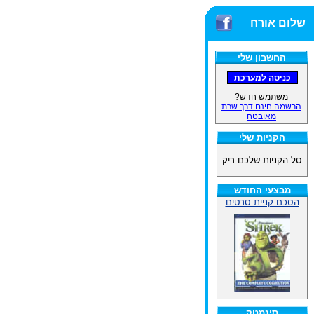
שלום אורח
החשבון שלי
משתמש חדש?
הרשמה חינם דרך שרת
מאובטח
הקניות שלי
סל הקניות שלכם ריק
מבצעי החודש
הסכם קניית סרטים
סינמטק