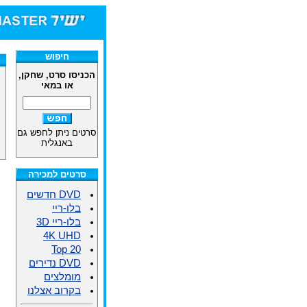
חיפוש
הכניסו סרט, שחקן,
או במאי
סרטים ניתן לחפש גם
באנגלית
סרטים למכירה
DVD חדשים
בלו-ריי
בלו-ריי 3D
4K UHD
Top 20
DVD נדירים
מומלצים
בקרוב אצלנו