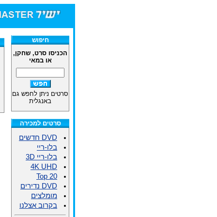
חיפוש
הכניסו סרט, שחקן,
או במאי
סרטים ניתן לחפש גם
באנגלית
סרטים למכירה
DVD חדשים
בלו-ריי
בלו-ריי 3D
4K UHD
Top 20
DVD נדירים
מומלצים
בקרוב אצלנו