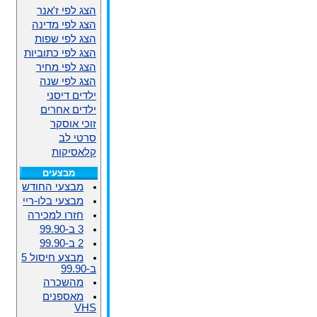
הצג לפי ז'אנר
הצג לפי מדינה
הצג לפי שפות
הצג לפי כתוביות
הצג לפי מחיר
הצג לפי שנה
ילדים דיסני
ילדים אחרים
זוכי אוסקר
סרטי לב
קלאסיקות
מבצעים
מבצעי החודש
מבצעי בלו-ריי
חזרו למכירה
3 ב-99.90
2 ב-99.90
מבצע חיסול 5
ב-99.90
מהשכרה
מאספנים
VHS