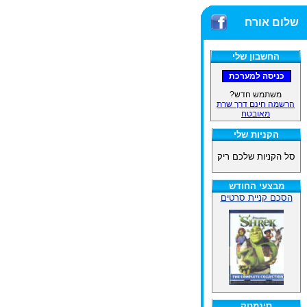
שלום אורח
החשבון שלי
משתמש חדש?
הרשמה חינם דרך שרת
מאובטח
הקניות שלי
סל הקניות שלכם ריק
מבצעי החודש
הסכם קניית סרטים
סינמטק