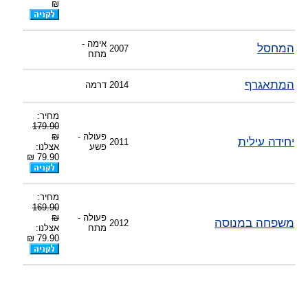
-
מענה טלפוני: 09-7652392
₪
-
צוות דיוידי מאסטר ישיר.
אימה -
המחסל
2007
מתח
המתאגרף
2014
דרמה
מחיר:
179.90
פעולה -
₪
יחידה עילית
2011
פשע
אצלנו:
79.90 ₪
מחיר:
169.90
פעולה -
₪
משפחה במנוסה
2012
מתח
אצלנו:
79.90 ₪