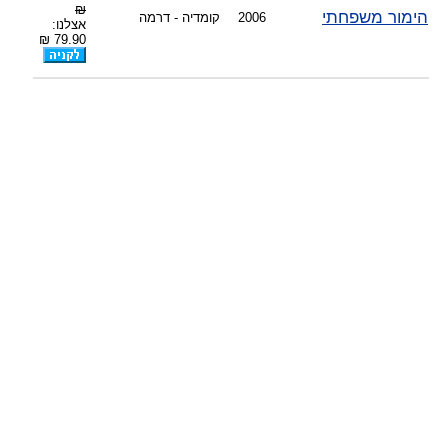
-
₪
הימור משפחתי
2006
קומדיה - דרמה
-
צוות דיוידי מאסטר ישיר.
אצלנו:
79.90 ₪