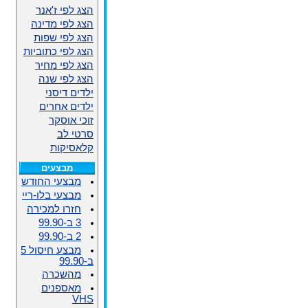
הצג לפי ז'אנר
הצג לפי מדינה
הצג לפי שפות
הצג לפי כתוביות
הצג לפי מחיר
הצג לפי שנה
ילדים דיסני
ילדים אחרים
זוכי אוסקר
סרטי לב
קלאסיקות
מבצעים
מבצעי החודש
מבצעי בלו-ריי
חזרו למכירה
3 ב-99.90
2 ב-99.90
מבצע חיסול 5
ב-99.90
מהשכרה
מאספנים
VHS