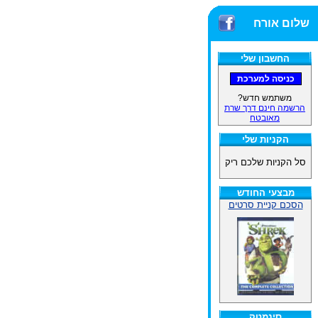
שלום אורח
החשבון שלי
משתמש חדש?
הרשמה חינם דרך שרת
מאובטח
הקניות שלי
סל הקניות שלכם ריק
מבצעי החודש
הסכם קניית סרטים
סינמטק