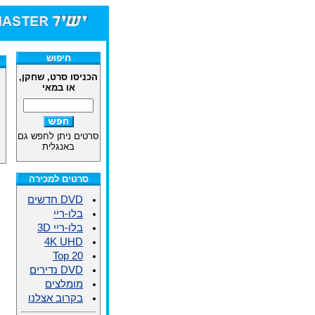
חיפוש
הכניסו סרט, שחקן,
או במאי
סרטים ניתן לחפש גם
באנגלית
סרטים למכירה
DVD חדשים
בלו-ריי
בלו-ריי 3D
4K UHD
Top 20
DVD נדירים
מומלצים
בקרוב אצלנו