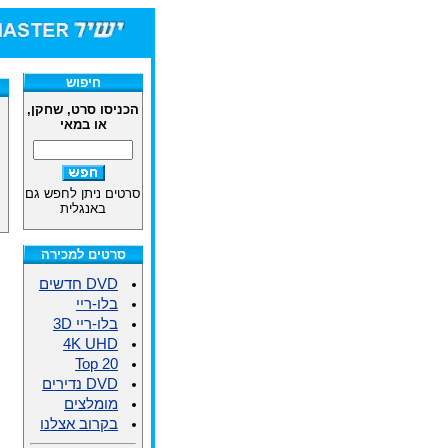
חיפוש
הכניסו סרט, שחקן,
או במאי
סרטים ניתן לחפש גם
באנגלית
סרטים למכירה
DVD חדשים
בלו-ריי
בלו-ריי 3D
4K UHD
Top 20
DVD נדירים
מומלצים
בקרוב אצלנו