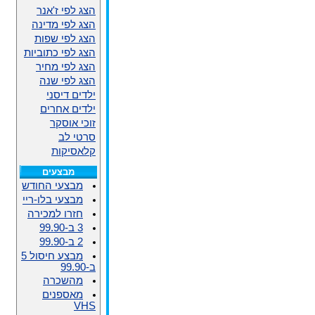
הצג לפי ז'אנר
הצג לפי מדינה
הצג לפי שפות
הצג לפי כתוביות
הצג לפי מחיר
הצג לפי שנה
ילדים דיסני
ילדים אחרים
זוכי אוסקר
סרטי לב
קלאסיקות
מבצעים
מבצעי החודש
מבצעי בלו-ריי
חזרו למכירה
3 ב-99.90
2 ב-99.90
מבצע חיסול 5
ב-99.90
מהשכרה
מאספנים
VHS