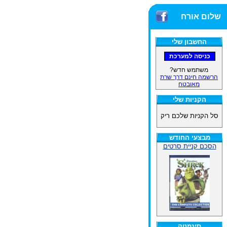
שלום אורח
החשבון שלי
משתמש חדש?
הרשמה חינם דרך שרת
מאובטח
הקניות שלי
סל הקניות שלכם ריק
מבצעי החודש
הסכם קניית סרטים
סינמטק