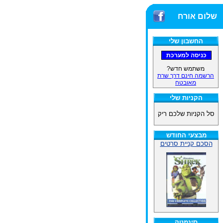
שלום אורח
החשבון שלי
משתמש חדש?
הרשמה חינם דרך שרת
מאובטח
הקניות שלי
סל הקניות שלכם ריק
מבצעי החודש
הסכם קניית סרטים
סינמטק