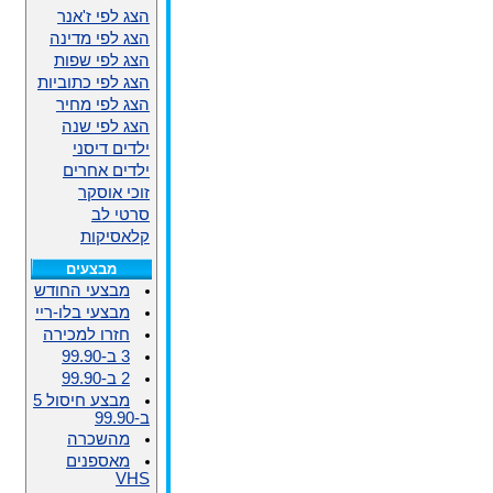
הצג לפי ז'אנר
הצג לפי מדינה
הצג לפי שפות
הצג לפי כתוביות
הצג לפי מחיר
הצג לפי שנה
ילדים דיסני
ילדים אחרים
זוכי אוסקר
סרטי לב
קלאסיקות
מבצעים
מבצעי החודש
מבצעי בלו-ריי
חזרו למכירה
3 ב-99.90
2 ב-99.90
מבצע חיסול 5
ב-99.90
מהשכרה
מאספנים
VHS