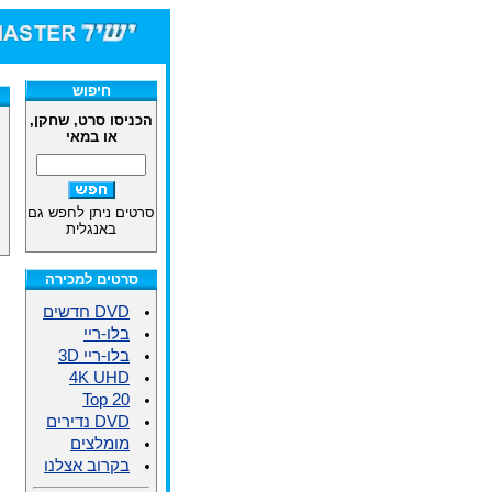
חיפוש
הכניסו סרט, שחקן,
או במאי
סרטים ניתן לחפש גם
באנגלית
סרטים למכירה
DVD חדשים
בלו-ריי
בלו-ריי 3D
4K UHD
Top 20
DVD נדירים
מומלצים
בקרוב אצלנו