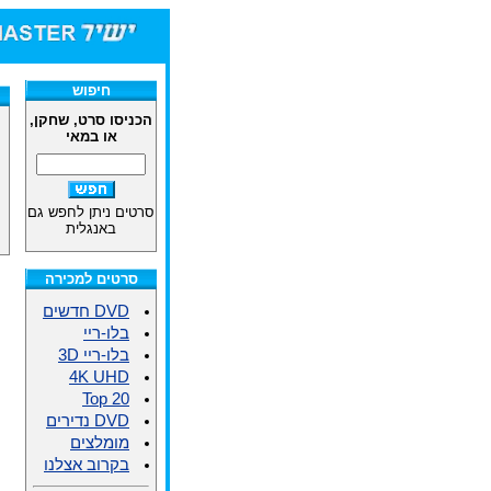
חיפוש
הכניסו סרט, שחקן,
או במאי
סרטים ניתן לחפש גם
באנגלית
סרטים למכירה
DVD חדשים
בלו-ריי
בלו-ריי 3D
4K UHD
Top 20
DVD נדירים
מומלצים
בקרוב אצלנו