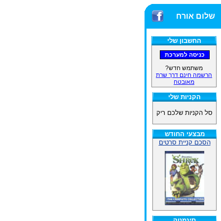
שלום אורח
החשבון שלי
משתמש חדש?
הרשמה חינם דרך שרת
מאובטח
הקניות שלי
סל הקניות שלכם ריק
מבצעי החודש
הסכם קניית סרטים
סינמטק