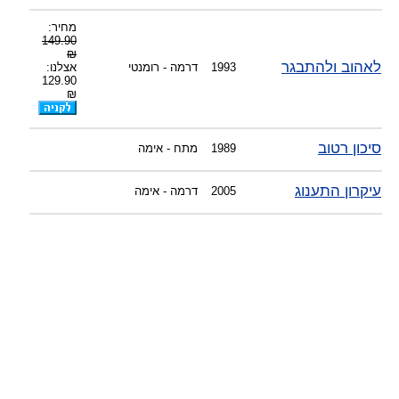
-
צוות דיוידי מאסטר ישיר.
מחיר:
149.90
₪
לאהוב ולהתבגר
1993
דרמה - רומנטי
אצלנו:
129.90
₪
סיכון רטוב
1989
מתח - אימה
עיקרון התענוג
2005
דרמה - אימה