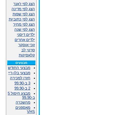
הצג לפי ז'אנר
הצג לפי מדינה
הצג לפי שפות
הצג לפי כתוביות
הצג לפי מחיר
הצג לפי שנה
ילדים דיסני
ילדים אחרים
זוכי אוסקר
סרטי לב
קלאסיקות
מבצעים
מבצעי החודש
מבצעי בלו-ריי
חזרו למכירה
3 ב-99.90
2 ב-99.90
מבצע חיסול 5
ב-99.90
מהשכרה
מאספנים
VHS