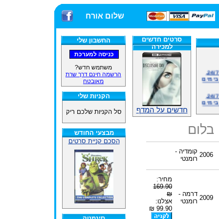
שלום אורח
סרטים חדשים
החשבון שלי
למכירה
משתמש חדש?
אתרנו פועל באופן סדיר 24/7,
הרשמה חינם דרך שרת
בימים
מאובטח
אתרנו פועל באופן סדיר 24/7,
הקניות שלי
בימים
חדשים על המדף
סל הקניות שלכם ריק
ינים
ייל
 בלום
מבצעי החודש
הסכם קניית סרטים
קומדיה -
2006
רומנטי
האתר
מחיר:
169.90
ינים
ייל
דרמה -
₪
2009
רומנטי
אצלנו:
99.90 ₪
סינמטק