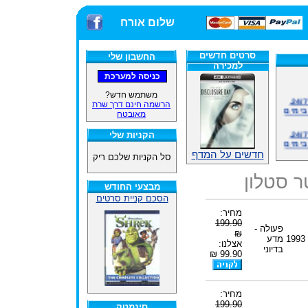
שלום אורח
סרטים חדשים
החשבון שלי
למכירה
אתרנו פועל באופן סדיר 24/7,
משתמש חדש?
בימים
הרשמה חינם דרך שרת
מאובטח
אתרנו פועל באופן סדיר 24/7,
בימים
הקניות שלי
חדשים על המדף
סל הקניות שלכם ריק
ינים
ייל
ר סטלון
מבצעי החודש
הסכם קניית סרטים
מחיר:
האתר
199.90
פעולה -
₪
1993
מדע
אצלנו:
בדיוני
99.90 ₪
ינים
ייל
מחיר:
199.90
סינמטק