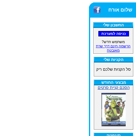
שלום אורח
החשבון שלי
משתמש חדש?
הרשמה חינם דרך שרת
מאובטח
הקניות שלי
סל הקניות שלכם ריק
מבצעי החודש
הסכם קניית סרטים
סינמטק