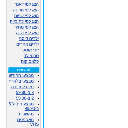
הצג לפי ז'אנר
הצג לפי מדינה
הצג לפי שפות
הצג לפי כתוביות
הצג לפי מחיר
הצג לפי שנה
ילדים דיסני
ילדים אחרים
זוכי אוסקר
סרטי לב
קלאסיקות
מבצעים
מבצעי החודש
מבצעי בלו-ריי
חזרו למכירה
3 ב-99.90
2 ב-99.90
מבצע חיסול 5
ב-99.90
מהשכרה
מאספנים
VHS