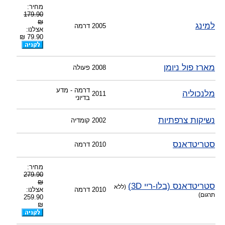
מחיר:
179.90
₪
למינג
2005
דרמה
אצלנו:
79.90 ₪
מארז פול ניומן
2008
פעולה
דרמה - מדע
מלנכוליה
2011
בדיוני
נשיקות צרפתיות
2002
קומדיה
סטריטדאנס
2010
דרמה
מחיר:
279.90
₪
סטריטדאנס (בלו-ריי 3D)
(ללא
2010
דרמה
אצלנו:
תרגום)
259.90
₪