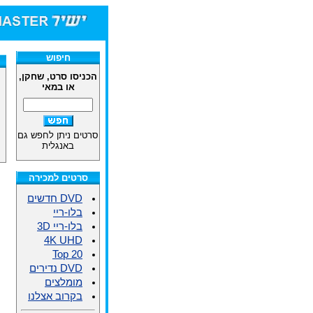
חיפוש
הכניסו סרט, שחקן,
או במאי
סרטים ניתן לחפש גם
באנגלית
סרטים למכירה
DVD חדשים
בלו-ריי
בלו-ריי 3D
4K UHD
Top 20
DVD נדירים
מומלצים
בקרוב אצלנו