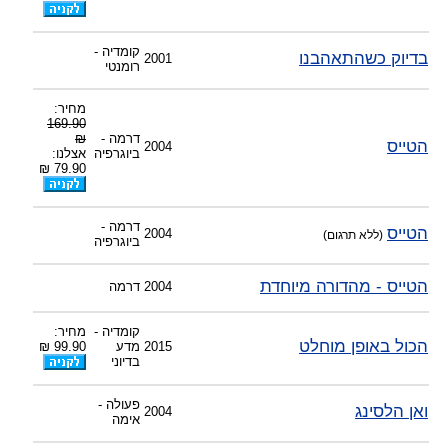
-
צוות דיוידי מאסטר ישיר.
קומדיה -
בדיוק כשהתאהבנו
2001
רומנטי
מחיר:
169.90
דרמה -
₪
הטייס
2004
ביוגרפיה
אצלנו:
79.90 ₪
דרמה -
הטייס
2004
(ללא תרגום)
ביוגרפיה
הטייס - מהדורה מיוחדת
2004
דרמה
קומדיה -
מחיר:
הכול באופן מוחלט
2015
מדע
99.90 ₪
בדיוני
פעולה -
ואן הלסינג
2004
אימה