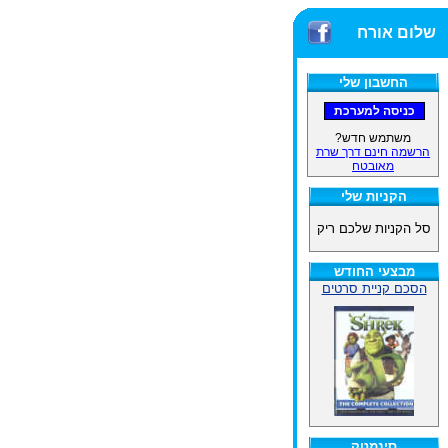
שלום אורח
החשבון שלי
משתמש חדש?
הרשמה חינם דרך שרת
מאובטח
הקניות שלי
סל הקניות שלכם ריק
מבצעי החודש
הסכם קניית סרטים
סינמטק