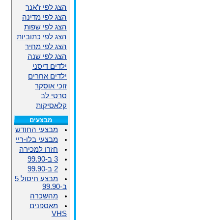
הצג לפי ז'אנר
הצג לפי מדינה
הצג לפי שפות
הצג לפי כתוביות
הצג לפי מחיר
הצג לפי שנה
ילדים דיסני
ילדים אחרים
זוכי אוסקר
סרטי לב
קלאסיקות
מבצעים
מבצעי החודש
מבצעי בלו-ריי
חזרו למכירה
3 ב-99.90
2 ב-99.90
מבצע חיסול 5
ב-99.90
מהשכרה
מאספנים
VHS