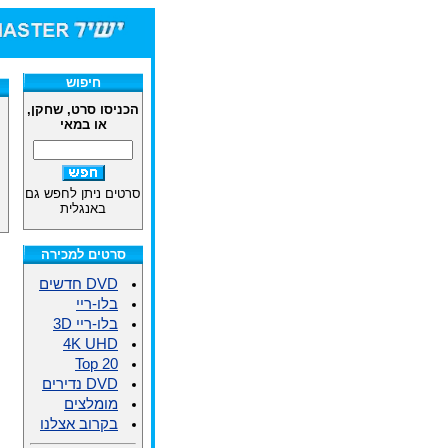
חיפוש
הכניסו סרט, שחקן,
או במאי
סרטים ניתן לחפש גם
באנגלית
סרטים למכירה
DVD חדשים
בלו-ריי
בלו-ריי 3D
4K UHD
Top 20
DVD נדירים
מומלצים
בקרוב אצלנו