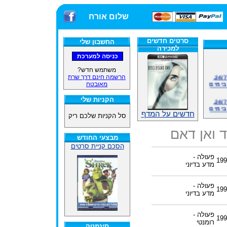
שלום אורח
סרטים חדשים
החשבון שלי
למכירה
משתמש חדש?
אתרנו פועל באופן סדיר 24/7,
הרשמה חינם דרך שרת
בימים
מאובטח
אתרנו פועל באופן סדיר 24/7,
הקניות שלי
בימים
חדשים על המדף
סל הקניות שלכם ריק
ינים
ייל
ד ואן דאם
מבצעי החודש
הסכם קניית סרטים
פעולה -
199
מדע בדיוני
האתר
פעולה -
199
מדע בדיוני
ינים
ייל
פעולה -
199
רומנטי
סינמטק