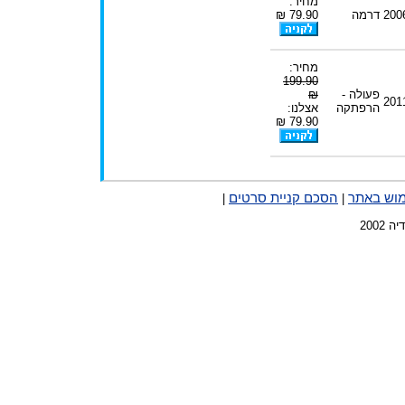
מחיר:
200
דרמה
79.90 ₪
מחיר:
199.90
פעולה -
₪
201
הרפתקה
אצלנו:
79.90 ₪
מוש באתר
הסכם קניית סרטים
|
|
2002