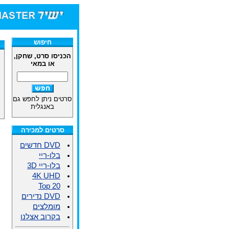
חיפוש
הכניסו סרט, שחקן,
או במאי
סרטים ניתן לחפש גם
באנגלית
סרטים למכירה
DVD חדשים
בלו-ריי
בלו-ריי 3D
4K UHD
Top 20
DVD נדירים
מומלצים
בקרוב אצלנו