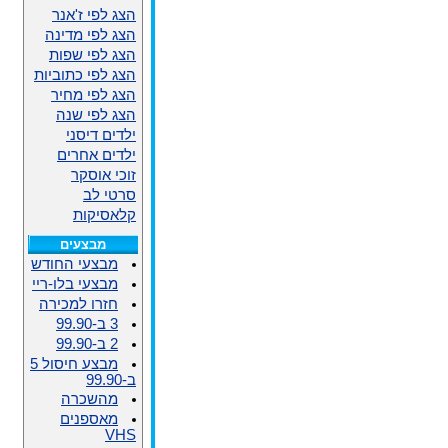
הצג לפי ז'אנר
הצג לפי מדינה
הצג לפי שפות
הצג לפי כתוביות
הצג לפי מחיר
הצג לפי שנה
ילדים דיסני
ילדים אחרים
זוכי אוסקר
סרטי לב
קלאסיקות
מבצעים
מבצעי החודש
מבצעי בלו-ריי
חזרו למכירה
3 ב-99.90
2 ב-99.90
מבצע חיסול 5
ב-99.90
מהשכרה
מאספנים
VHS