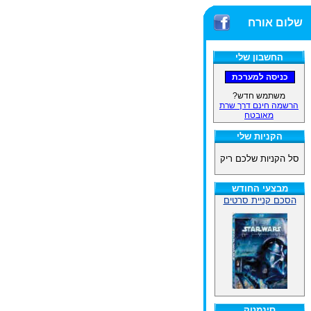
שלום אורח
החשבון שלי
משתמש חדש?
הרשמה חינם דרך שרת
מאובטח
הקניות שלי
סל הקניות שלכם ריק
מבצעי החודש
הסכם קניית סרטים
סינמטק