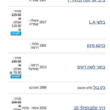
בייבי אריזונה (בלו-ריי)
1987
קומדיה
מחיר:
129.90
₪
פעולה -
בלשי L.A
2017
אצלנו:
קומדיה
119.90
₪
מתח -
ברטון פינק
1991
דרמה
מחיר:
199.90
דרמה -
₪
בתוך לואין דיוויס
2013
מוסיקלי
אצלנו:
79.90 ₪
ג'ק בול
1999
מערבון
(ללא תרגום)
מחיר:
169.90
₪
דרך קלוברפילד 10
2016
אימה - מתח
אצלנו: