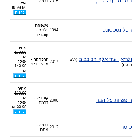
המהמר (בלו-ריי)
2015
דרמה
אצלנו:
99.90 ₪
משפחה
הפלינטסטונס
1994
וילדים -
קומדיה
מחיר:
179.90
₪
ולריאן ועיר אלף הכוכבים
הרפתקה -
(ללא
2017
אצלנו:
מדע בדיוני
תרגום)
149.90
₪
מחיר:
169.90
קומדיה -
₪
חופשיות על הבר
2000
דרמה
אצלנו:
99.90 ₪
דרמה -
טיסה
2012
מתח