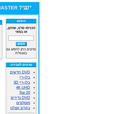
חיפוש
הכניסו סרט, שחקן,
או במאי
סרטים ניתן לחפש גם
באנגלית
סרטים למכירה
DVD חדשים
בלו-ריי
בלו-ריי 3D
4K UHD
Top 20
DVD נדירים
מומלצים
בקרוב אצלנו