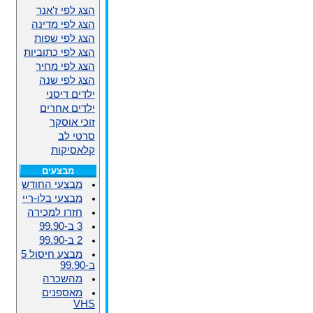
הצג לפי ז'אנר
הצג לפי מדינה
הצג לפי שפות
הצג לפי כתוביות
הצג לפי מחיר
הצג לפי שנה
ילדים דיסני
ילדים אחרים
זוכי אוסקר
סרטי לב
קלאסיקות
מבצעים
מבצעי החודש
מבצעי בלו-ריי
חזרו למכירה
3 ב-99.90
2 ב-99.90
מבצע חיסול 5
ב-99.90
מהשכרה
מאספנים
VHS