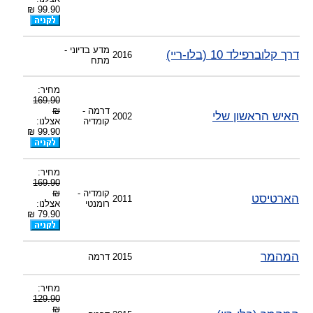
99.90 ₪
מדע בדיוני -
דרך קלוברפילד 10 (בלו-ריי)
2016
מתח
מחיר:
169.90
דרמה -
₪
האיש הראשון שלי
2002
קומדיה
אצלנו:
99.90 ₪
מחיר:
169.90
קומדיה -
₪
הארטיסט
2011
רומנטי
אצלנו:
79.90 ₪
המהמר
2015
דרמה
מחיר:
129.90
₪