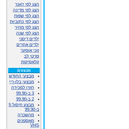
הצג לפי ז'אנר
הצג לפי מדינה
הצג לפי שפות
הצג לפי כתוביות
הצג לפי מחיר
הצג לפי שנה
ילדים דיסני
ילדים אחרים
זוכי אוסקר
סרטי לב
קלאסיקות
מבצעים
מבצעי החודש
מבצעי בלו-ריי
חזרו למכירה
3 ב-99.90
2 ב-99.90
מבצע חיסול 5
ב-99.90
מהשכרה
מאספנים
VHS