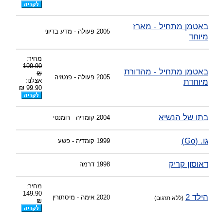
-
צוות דיוידי מאסטר ישיר.
באטמן מתחיל - מארז
2005
פעולה - מדע בדיוני
מיוחד
מחיר:
199.90
באטמן מתחיל - מהדורת
₪
2005
פעולה - פנטזיה
מיוחדת
אצלנו:
99.90 ₪
בתו של הנשיא
2004
קומדיה - רומנטי
גו. (Go)
1999
קומדיה - פשע
דאוסון קריק
1998
דרמה
מחיר:
149.90
הילד 2
2020
אימה - מיסתורין
(ללא תרגום)
₪