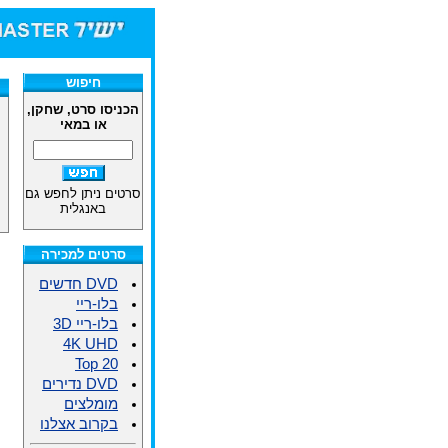
חיפוש
הכניסו סרט, שחקן,
או במאי
סרטים ניתן לחפש גם
באנגלית
סרטים למכירה
DVD חדשים
בלו-ריי
בלו-ריי 3D
4K UHD
Top 20
DVD נדירים
מומלצים
בקרוב אצלנו