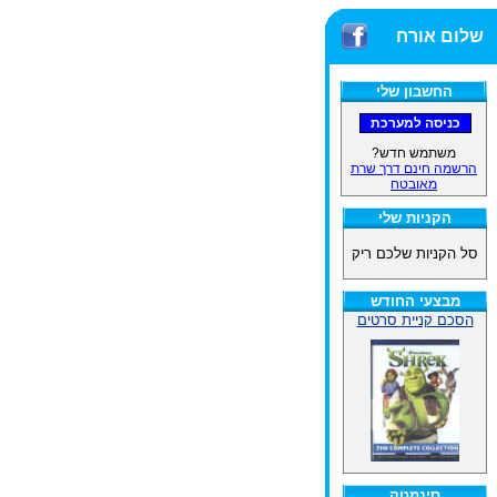
שלום אורח
החשבון שלי
משתמש חדש?
הרשמה חינם דרך שרת
מאובטח
הקניות שלי
סל הקניות שלכם ריק
מבצעי החודש
הסכם קניית סרטים
סינמטק