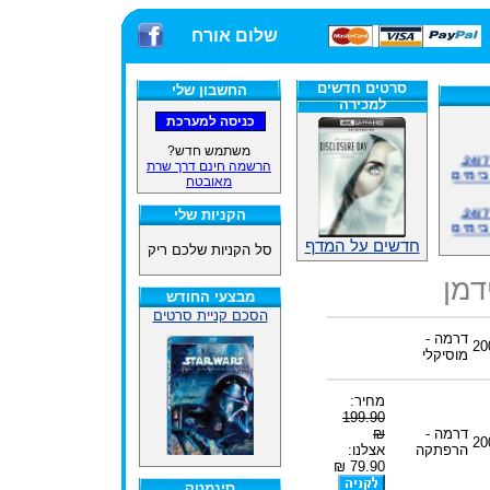
שלום אורח
סרטים חדשים
החשבון שלי
למכירה
אתרנו פועל באופן סדיר 24/7,
משתמש חדש?
בימים
הרשמה חינם דרך שרת
מאובטח
אתרנו פועל באופן סדיר 24/7,
הקניות שלי
בימים
חדשים על המדף
סל הקניות שלכם ריק
ינים
ייל
דמן
מבצעי החודש
הסכם קניית סרטים
דרמה -
20
האתר
מוסיקלי
מחיר:
ינים
199.90
ייל
דרמה -
₪
20
הרפתקה
אצלנו:
79.90 ₪
סינמטק