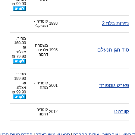
99.90 ₪
קומדיה -
נזירות בלוז 2
1993
מוסיקלי
מחיר:
169.90
משפחה
₪
סוד הגן הנעלם
1993
וילדים -
אצלנו:
דרמה
79.90 ₪
מחיר:
199.90
קומדיה -
₪
פארק גוספורד
2001
מתח
אצלנו:
99.90 ₪
קומדיה -
קוורטט
2012
דרמה
ד ראשי
צור קשר
אודות החברה
תנאי שימוש באתר
הסכם קניית סרטי
|
|
|
|