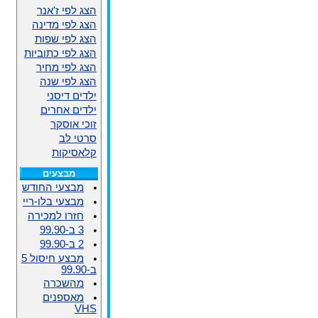
הצג לפי ז'אנר
הצג לפי מדינה
הצג לפי שפות
הצג לפי כתוביות
הצג לפי מחיר
הצג לפי שנה
ילדים דיסני
ילדים אחרים
זוכי אוסקר
סרטי לב
קלאסיקות
מבצעים
מבצעי החודש
מבצעי בלו-ריי
חזרו למכירה
3 ב-99.90
2 ב-99.90
מבצע חיסול 5
ב-99.90
מהשכרה
מאספנים
VHS