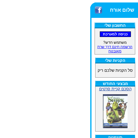
שלום אורח
החשבון שלי
משתמש חדש?
הרשמה חינם דרך שרת
מאובטח
הקניות שלי
סל הקניות שלכם ריק
מבצעי החודש
הסכם קניית סרטים
סינמטק