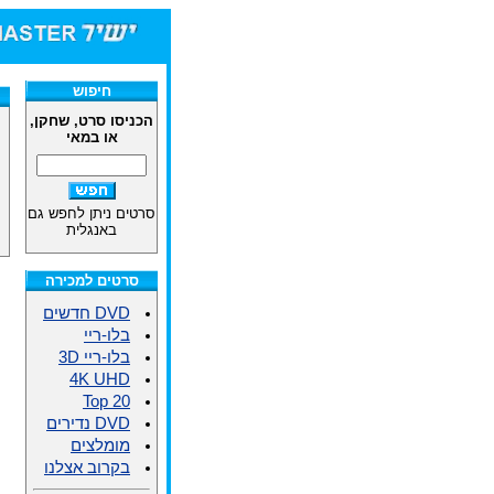
חיפוש
הכניסו סרט, שחקן,
או במאי
סרטים ניתן לחפש גם
באנגלית
סרטים למכירה
DVD חדשים
בלו-ריי
בלו-ריי 3D
4K UHD
Top 20
DVD נדירים
מומלצים
בקרוב אצלנו