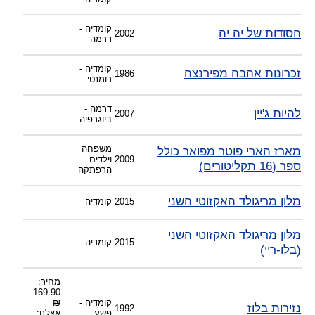
קומדיה -
הסודות של יה יה
2002
דרמה
קומדיה -
זכרונות אהבה מפירנצה
1986
רומנטי
דרמה -
להיות ג'יין
2007
ביוגרפיה
משפחה
מארז הארי פוטר מפואר כולל
2009
וילדים -
ספר (16 תקליטורים)
הרפתקה
מלון מריגולד האקזוטי השני
2015
קומדיה
מלון מריגולד האקזוטי השני
2015
קומדיה
(בלו-ריי)
מחיר:
169.90
קומדיה -
₪
נזירות בלוז
1992
פשע
אצלנו: