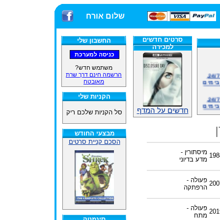
שלום אורח
סרטים חדשים
החשבון שלי
למכירה
משתמש חדש?
אתרנו פועל באופן סדיר 24/7,
הרשמה חינם דרך שרת
בימים
מאובטח
אתרנו פועל באופן סדיר 24/7,
הקניות שלי
בימים
חדשים על המדף
סל הקניות שלכם ריק
ינים
ייל
מבצעי החודש
הסכם קניית סרטים
מיסתורין -
198
מדע בדיוני
האתר
פעולה -
200
הרפתקה
ינים
ייל
פעולה -
201
מתח
סינמטק