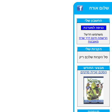
שלום אורח
החשבון שלי
משתמש חדש?
הרשמה חינם דרך שרת
מאובטח
הקניות שלי
סל הקניות שלכם ריק
מבצעי החודש
הסכם קניית סרטים
סינמטק