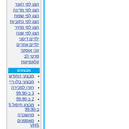
הצג לפי ז'אנר
הצג לפי מדינה
הצג לפי שפות
הצג לפי כתוביות
הצג לפי מחיר
הצג לפי שנה
ילדים דיסני
ילדים אחרים
זוכי אוסקר
סרטי לב
קלאסיקות
מבצעים
מבצעי החודש
מבצעי בלו-ריי
חזרו למכירה
3 ב-99.90
2 ב-99.90
מבצע חיסול 5
ב-99.90
מהשכרה
מאספנים
VHS