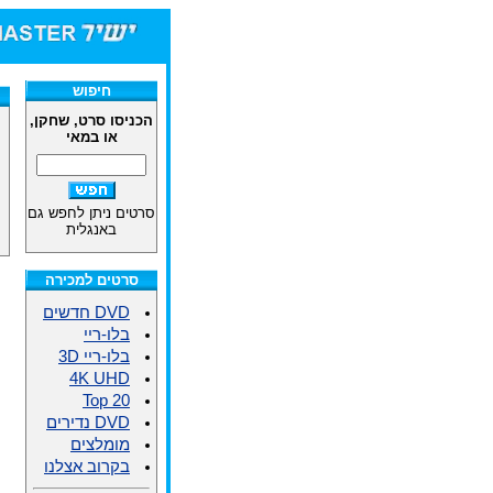
חיפוש
הכניסו סרט, שחקן,
או במאי
סרטים ניתן לחפש גם
באנגלית
סרטים למכירה
DVD חדשים
בלו-ריי
בלו-ריי 3D
4K UHD
Top 20
DVD נדירים
מומלצים
בקרוב אצלנו