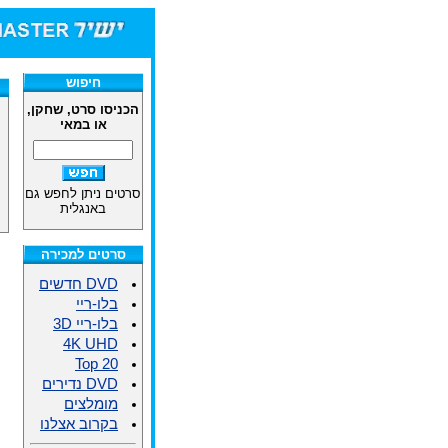
חיפוש
הכניסו סרט, שחקן,
או במאי
סרטים ניתן לחפש גם
באנגלית
סרטים למכירה
DVD חדשים
בלו-ריי
בלו-ריי 3D
4K UHD
Top 20
DVD נדירים
מומלצים
בקרוב אצלנו