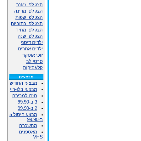
הצג לפי ז'אנר
הצג לפי מדינה
הצג לפי שפות
הצג לפי כתוביות
הצג לפי מחיר
הצג לפי שנה
ילדים דיסני
ילדים אחרים
זוכי אוסקר
סרטי לב
קלאסיקות
מבצעים
מבצעי החודש
מבצעי בלו-ריי
חזרו למכירה
3 ב-99.90
2 ב-99.90
מבצע חיסול 5
ב-99.90
מהשכרה
מאספנים
VHS