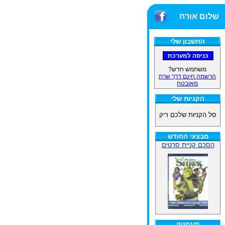
שלום אורח
החשבון שלי
משתמש חדש?
הרשמה חינם דרך שרת
מאובטח
הקניות שלי
סל הקניות שלכם ריק
מבצעי החודש
הסכם קניית סרטים
סינמטק