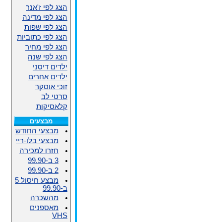
הצג לפי ז'אנר
הצג לפי מדינה
הצג לפי שפות
הצג לפי כתוביות
הצג לפי מחיר
הצג לפי שנה
ילדים דיסני
ילדים אחרים
זוכי אוסקר
סרטי לב
קלאסיקות
מבצעים
מבצעי החודש
מבצעי בלו-ריי
חזרו למכירה
3 ב-99.90
2 ב-99.90
מבצע חיסול 5
ב-99.90
מהשכרה
מאספנים
VHS