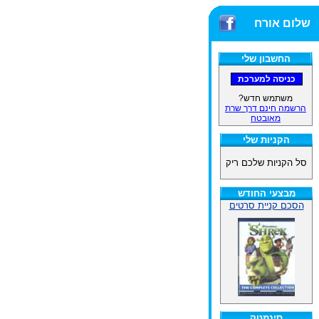
שלום אורח
החשבון שלי
משתמש חדש?
הרשמה חינם דרך שרת
מאובטח
הקניות שלי
סל הקניות שלכם ריק
מבצעי החודש
הסכם קניית סרטים
סינמטק