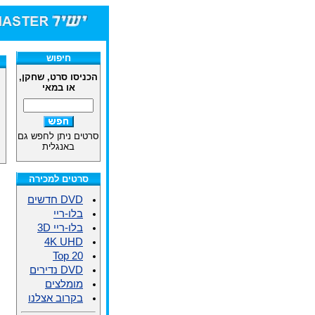
חיפוש
הכניסו סרט, שחקן,
או במאי
סרטים ניתן לחפש גם
באנגלית
סרטים למכירה
DVD חדשים
בלו-ריי
בלו-ריי 3D
4K UHD
Top 20
DVD נדירים
מומלצים
בקרוב אצלנו