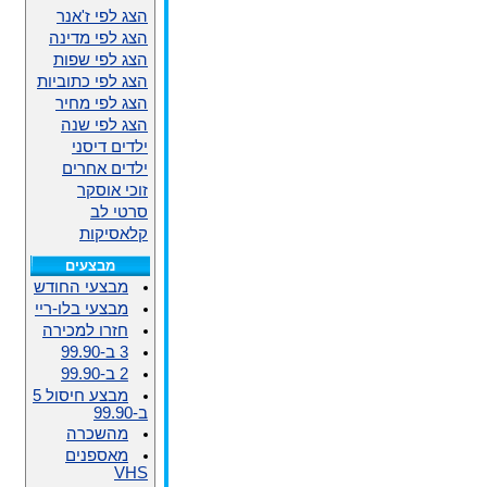
הצג לפי ז'אנר
הצג לפי מדינה
הצג לפי שפות
הצג לפי כתוביות
הצג לפי מחיר
הצג לפי שנה
ילדים דיסני
ילדים אחרים
זוכי אוסקר
סרטי לב
קלאסיקות
מבצעים
מבצעי החודש
מבצעי בלו-ריי
חזרו למכירה
3 ב-99.90
2 ב-99.90
מבצע חיסול 5
ב-99.90
מהשכרה
מאספנים
VHS