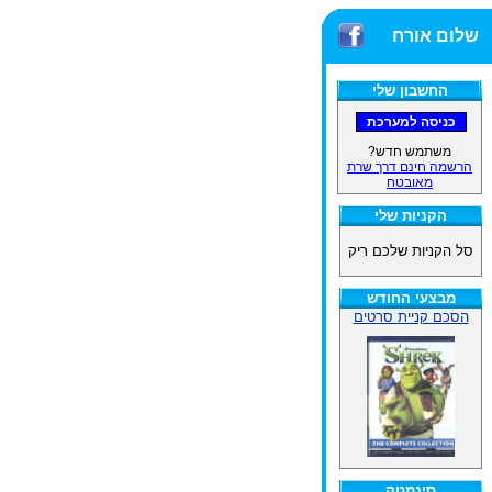
שלום אורח
החשבון שלי
משתמש חדש?
הרשמה חינם דרך שרת
מאובטח
הקניות שלי
סל הקניות שלכם ריק
מבצעי החודש
הסכם קניית סרטים
סינמטק