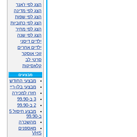
הצג לפי ז'אנר
הצג לפי מדינה
הצג לפי שפות
הצג לפי כתוביות
הצג לפי מחיר
הצג לפי שנה
ילדים דיסני
ילדים אחרים
זוכי אוסקר
סרטי לב
קלאסיקות
מבצעים
מבצעי החודש
מבצעי בלו-ריי
חזרו למכירה
3 ב-99.90
2 ב-99.90
מבצע חיסול 5
ב-99.90
מהשכרה
מאספנים
VHS