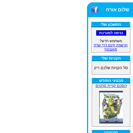
שלום אורח
החשבון שלי
משתמש חדש?
הרשמה חינם דרך שרת
מאובטח
הקניות שלי
סל הקניות שלכם ריק
מבצעי החודש
הסכם קניית סרטים
סינמטק