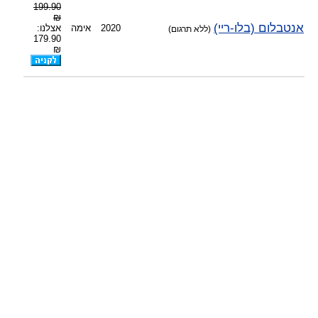
199.90
-
צוות דיוידי מאסטר ישיר.
₪
אנטבלום (בלו-ריי)
2020
אימה
אצלנו:
(ללא תרגום)
179.90
₪