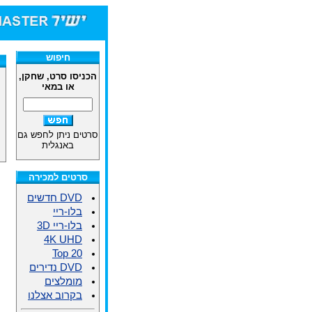
חיפוש
הכניסו סרט, שחקן,
או במאי
סרטים ניתן לחפש גם
באנגלית
סרטים למכירה
DVD חדשים
בלו-ריי
בלו-ריי 3D
4K UHD
Top 20
DVD נדירים
מומלצים
בקרוב אצלנו