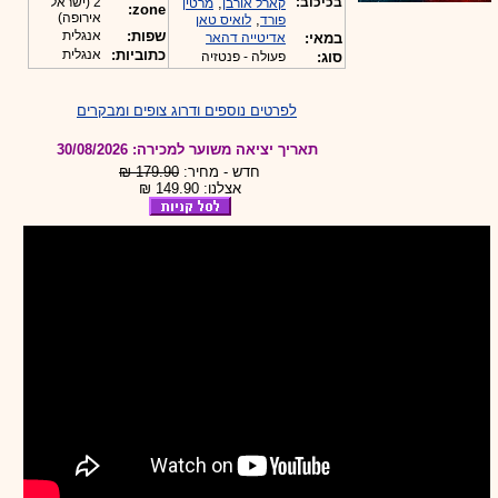
-
בכיכוב:
,
2 (ישראל
קארל אורבן
מרטין
zone:
אירופה)
,
פורד
לואיס טאן
שפות:
אנגלית
במאי:
אדיטייה דהאר
כתוביות:
אנגלית
סוג:
פעולה - פנטזיה
לפרטים נוספים ודרוג צופים ומבקרים
תאריך יציאה משוער למכירה: 30/08/2026
חדש - מחיר:
179.90 ₪
אצלנו: 149.90 ₪