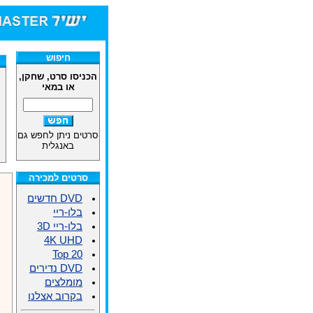
חיפוש
הכניסו סרט, שחקן,
או במאי
סרטים ניתן לחפש גם
באנגלית
סרטים למכירה
DVD חדשים
בלו-ריי
בלו-ריי 3D
4K UHD
Top 20
DVD נדירים
מומלצים
בקרוב אצלנו