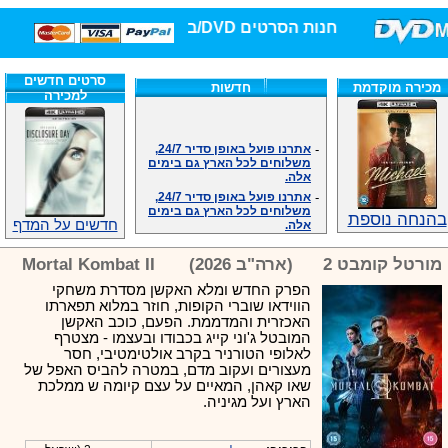
חנות הסרטים DVD/בלו-ריי/3D הגדולה ביותר!
סרטים חדשים
מכירה מוקדמת
חדשות
למכירה
-
אתרנו פועל באופן סדיר 24/7,
משלוחים לכל הארץ גם בימים
אלה.
-
אתרנו פועל באופן סדיר 24/7,
משלוחים לכל הארץ גם בימים
אלה.
בהנחה נוספת
חדשים על המדף
-
אנחנו כאן לכול שאלה וזמינים
במענה הטלפוני שלנו.ובמייל
מורטל קומבט 2
(ארה"ב 2026)
Mortal Kombat II
.האתר לרשותכם פעיל 24/7
-
מענה טלפוני: 09-7652392
הפרק החדש ומלא האקשן מסדרת משחקי
-
צוות דיוידי מאסטר ישיר.
הווידאו שוברי הקופות, חוזר במלוא תפארתו
האכזרית והמדממת. הפעם, כוכב האקשן
-
זמינים במייל ובטלפון. האתר
המובטל ג'וני קייג בכבודו ובעצמו - מצטרף
לרשותכם פעיל 24/7
לאלופי הטורניר בקרב אולטימטיבי, חסר
-
צוות דיוידי מאסטר ישיר.
מעצורים ועקוב מדם, במטרה להביס האפל של
-
אנחנו כאן לכול שאלה וזמינים
שאו קאהן, המאיים על עצם קיומה ש ממלכת
במענה הטלפוני שלנו.ובמייל
הארץ ועל מגיניה.
.האתר לרשותכם 24/7
-
מענה טלפוני: 09-7652392
צוות דיוידי מאסטר ישיר.