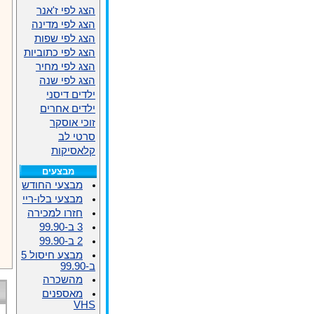
הצג לפי ז'אנר
הצג לפי מדינה
הצג לפי שפות
הצג לפי כתוביות
הצג לפי מחיר
הצג לפי שנה
ילדים דיסני
ילדים אחרים
זוכי אוסקר
סרטי לב
קלאסיקות
מבצעים
מבצעי החודש
מבצעי בלו-ריי
חזרו למכירה
3 ב-99.90
2 ב-99.90
מבצע חיסול 5
ב-99.90
מהשכרה
מאספנים
VHS