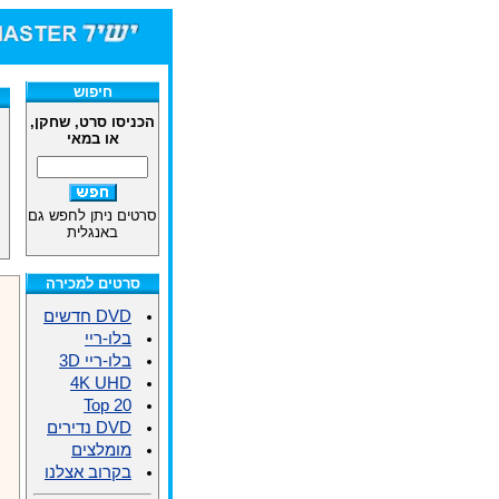
חיפוש
הכניסו סרט, שחקן,
או במאי
סרטים ניתן לחפש גם
באנגלית
סרטים למכירה
DVD חדשים
בלו-ריי
בלו-ריי 3D
4K UHD
Top 20
DVD נדירים
מומלצים
בקרוב אצלנו