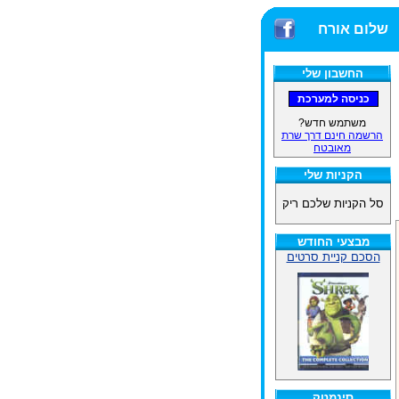
שלום אורח
החשבון שלי
משתמש חדש?
הרשמה חינם דרך שרת
מאובטח
הקניות שלי
סל הקניות שלכם ריק
מבצעי החודש
הסכם קניית סרטים
סינמטק