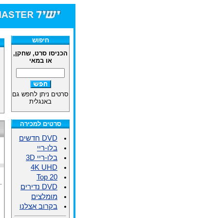
חיפוש
הכניסו סרט, שחקן,
או במאי
סרטים ניתן לחפש גם
באנגלית
סרטים למכירה
DVD חדשים
בלו-ריי
בלו-ריי 3D
4K UHD
Top 20
DVD נדירים
מומלצים
בקרוב אצלנו