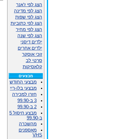
הצג לפי ז'אנר
הצג לפי מדינה
הצג לפי שפות
הצג לפי כתוביות
הצג לפי מחיר
הצג לפי שנה
ילדים דיסני
ילדים אחרים
זוכי אוסקר
סרטי לב
קלאסיקות
מבצעים
מבצעי החודש
מבצעי בלו-ריי
חזרו למכירה
3 ב-99.90
2 ב-99.90
מבצע חיסול 5
ב-99.90
מהשכרה
מאספנים
VHS