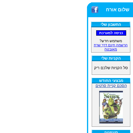
שלום אורח
החשבון שלי
משתמש חדש?
הרשמה חינם דרך שרת
מאובטח
הקניות שלי
סל הקניות שלכם ריק
מבצעי החודש
הסכם קניית סרטים
סינמטק