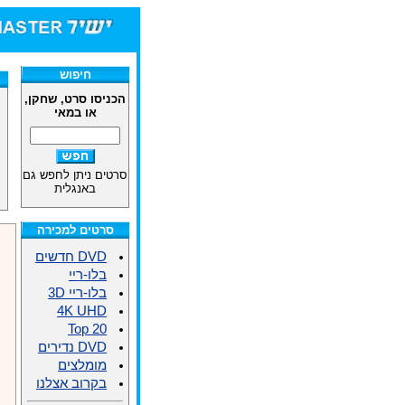
חיפוש
הכניסו סרט, שחקן,
או במאי
סרטים ניתן לחפש גם
באנגלית
סרטים למכירה
DVD חדשים
בלו-ריי
בלו-ריי 3D
4K UHD
Top 20
DVD נדירים
מומלצים
בקרוב אצלנו