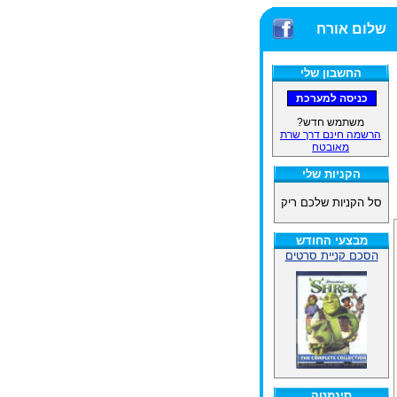
שלום אורח
החשבון שלי
משתמש חדש?
הרשמה חינם דרך שרת
מאובטח
הקניות שלי
סל הקניות שלכם ריק
מבצעי החודש
הסכם קניית סרטים
סינמטק