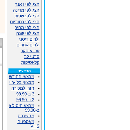
הצג לפי ז'אנר
הצג לפי מדינה
הצג לפי שפות
הצג לפי כתוביות
הצג לפי מחיר
הצג לפי שנה
ילדים דיסני
ילדים אחרים
זוכי אוסקר
סרטי לב
קלאסיקות
מבצעים
מבצעי החודש
מבצעי בלו-ריי
חזרו למכירה
3 ב-99.90
2 ב-99.90
מבצע חיסול 5
ב-99.90
מהשכרה
מאספנים
VHS