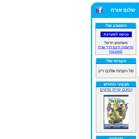
שלום אורח
החשבון שלי
משתמש חדש?
הרשמה חינם דרך שרת
מאובטח
הקניות שלי
סל הקניות שלכם ריק
מבצעי החודש
הסכם קניית סרטים
סינמטק