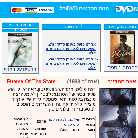
חנות הסרטים DVD/בלו-ריי/3D הגדולה ביותר!
סרטים חדשים
מכירה מוקדמת
חדשות
למכירה
-
אתרנו פועל באופן סדיר 24/7,
משלוחים לכל הארץ גם בימים
אלה.
-
אתרנו פועל באופן סדיר 24/7,
משלוחים לכל הארץ גם בימים
אלה.
בהנחה נוספת
חדשים על המדף
-
אנחנו כאן לכול שאלה וזמינים
במענה הטלפוני שלנו.ובמייל
.האתר לרשותכם פעיל 24/7
אויב המדינה
(ארה"ב 1998)
Enemy Of The State
-
מענה טלפוני: 09-7652392
רצח פוליטי מתרחש בוושינגטון,האחראי לו הוא
-
צוות דיוידי מאסטר ישיר.
פקיד בכיר של הסוכנות לבטחון לאומי,הרצח
-
זמינים במייל ובטלפון. האתר
מונצח בקלטת וידאו שנופלת לידיו של עורך דין
לרשותכם פעיל 24/7
מוצלח,ללא ידיעתו,וחייו השגרתיים הופכים
-
צוות דיוידי מאסטר ישיר.
למסע בריחה בלתי פוסק.
-
אנחנו כאן לכול שאלה וזמינים
במענה הטלפוני שלנו.ובמייל
בכיכוב:
,
2 (ישראל
וויל סמית'
ג'ין הקמן
zone:
.האתר לרשותכם 24/7
אירופה)
במאי:
טוני סקוט
שפות:
אנגלית
-
מענה טלפוני: 09-7652392
סוג:
מתח - פעולה
כתוביות:
עברית,
-
צוות דיוידי מאסטר ישיר.