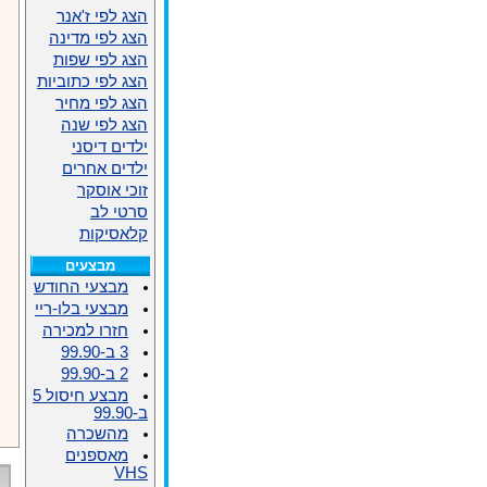
הצג לפי ז'אנר
הצג לפי מדינה
הצג לפי שפות
הצג לפי כתוביות
הצג לפי מחיר
הצג לפי שנה
ילדים דיסני
ילדים אחרים
זוכי אוסקר
סרטי לב
קלאסיקות
מבצעים
מבצעי החודש
מבצעי בלו-ריי
חזרו למכירה
3 ב-99.90
2 ב-99.90
מבצע חיסול 5
ב-99.90
מהשכרה
מאספנים
VHS