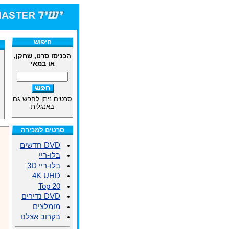
חיפוש
הכניסו סרט, שחקן,
או במאי
סרטים ניתן לחפש גם
באנגלית
סרטים למכירה
DVD חדשים
בלו-ריי
בלו-ריי 3D
4K UHD
Top 20
DVD נדירים
מומלצים
בקרוב אצלנו