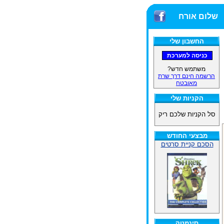
שלום אורח
החשבון שלי
משתמש חדש?
הרשמה חינם דרך שרת
מאובטח
הקניות שלי
סל הקניות שלכם ריק
מבצעי החודש
הסכם קניית סרטים
סינמטק