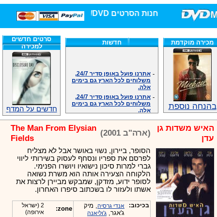
חנות הסרטים DVD/בלו-ריי/3D הגדולה ביותר!
סרטים חדשים
מכירה מוקדמת
חדשות
למכירה
-
אתרנו פועל באופן סדיר 24/7,
משלוחים לכל הארץ גם בימים
אלה.
-
אתרנו פועל באופן סדיר 24/7,
משלוחים לכל הארץ גם בימים
אלה.
בהנחה נוספת
חדשים על המדף
-
אנחנו כאן לכול שאלה וזמינים
במענה הטלפוני שלנו.ובמייל
האיש משדות גן
The Man From Elysian
.האתר לרשותכם פעיל 24/7
(ארה"ב 2001)
-
מענה טלפוני: 09-7652392
עדן
Fields
-
צוות דיוידי מאסטר ישיר.
הסופר, ביירון, נשוי באושר אבל לא מצליח
-
זמינים במייל ובטלפון. האתר
לפרסם את ספריו ונסחף לעסוק בשירותי ליווי
לרשותכם פעיל 24/7
גברי למרות סיכון נישואיו ויושרו הפנימי.
-
צוות דיוידי מאסטר ישיר.
הלקוחה הצעירה אותה הוא משרת נשואה
לסופר ידוע, מזדקן, שמבקש מביירן לרצות את
-
אנחנו כאן לכול שאלה וזמינים
אשתו ולעזור לו בשכתוב סיפרו האחרון.
במענה הטלפוני שלנו.ובמייל
.האתר לרשותכם 24/7
בכיכוב:
, מיק
2 (ישראל
אנדי גרסיה
-
מענה טלפוני: 09-7652392
zone:
אירופה)
ג'אגר,
ג'וליאנה
צוות דיוידי מאסטר ישיר.