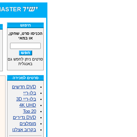
חיפוש
הכניסו סרט, שחקן,
או במאי
סרטים ניתן לחפש גם
באנגלית
סרטים למכירה
DVD חדשים
בלו-ריי
בלו-ריי 3D
4K UHD
Top 20
DVD נדירים
מומלצים
בקרוב אצלנו