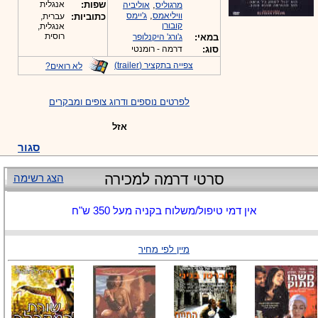
-
,
שפות:
אנגלית
מרגוליס
אוליביה
,
וויליאמס
ג'יימס
כתוביות:
עברית,
קובורן
אנגלית,
רוסית
במאי:
ג'ורג' היקנלופר
סוג:
דרמה - רומנטי
צפייה בתקציר (trailer)
לא רואים?
לפרטים נוספים ודרוג צופים ומבקרים
אזל
סגור
סרטי דרמה למכירה
הצג רשימה
אין דמי טיפול/משלוח בקניה מעל 350 ש"ח
מיין לפי מחיר