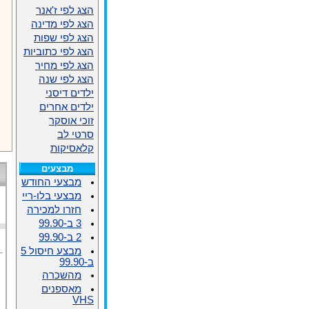
הצג לפי ז'אנר
הצג לפי מדינה
הצג לפי שפות
הצג לפי כתוביות
הצג לפי מחיר
הצג לפי שנה
ילדים דיסני
ילדים אחרים
זוכי אוסקר
סרטי לב
קלאסיקות
מבצעים
מבצעי החודש
מבצעי בלו-ריי
חזרו למכירה
3 ב-99.90
2 ב-99.90
מבצע חיסול 5
ב-99.90
מהשכרה
מאספנים
VHS