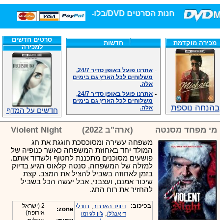
חנות הסרטים DVD/בלו-ריי/3D הגדולה ביותר!
סרטים חדשים
מכירה מוקדמת
חדשות
למכירה
-
אתרנו פועל באופן סדיר 24/7,
משלוחים לכל הארץ גם בימים
אלה.
-
אתרנו פועל באופן סדיר 24/7,
משלוחים לכל הארץ גם בימים
אלה.
בהנחה נוספת
-
אנחנו כאן לכול שאלה וזמינים
חדשים על המדף
במענה הטלפוני שלנו.ובמייל
.האתר לרשותכם פעיל 24/7
מי מפחד מסנטה
(ארה"ב 2022)
Violent Night
-
מענה טלפוני: 09-7652392
משפחה עשירה ומסוכסכת חוגגת את חג
-
צוות דיוידי מאסטר ישיר.
המולד יחד באחוזת המשפחה כאשר כנופיה של
-
זמינים במייל ובטלפון. האתר
פושעים מסוכנים מתכננת לחטוף ולשדוד אותם.
לרשותכם פעיל 24/7
למזלה של המשפחה, סנטה קלאוס הגיע בדיוק
-
צוות דיוידי מאסטר ישיר.
בזמן לאחוזה בשביל להציל את המצב. קצת
-
אנחנו כאן לכול שאלה וזמינים
שיכור אמנם, ועצבני, אבל יעשה הכל בשביל
במענה הטלפוני שלנו.ובמייל
להחזיר את רוח החג.
.האתר לרשותכם 24/7
-
מענה טלפוני: 09-7652392
בכיכוב:
,
2 (ישראל
דיוויד הארבור
בוורלי
zone:
אירופה)
,
דיאנג'לו
ג'ון לגיזמו
-
צוות דיוידי מאסטר ישיר.