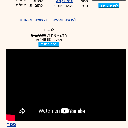
שפות:
אנגלית
במאי:
טומי וירקולה
כתוביות:
אנגלית
סוג:
פעולה - קומדיה
לפרטים נוספים ודרוג צופים ומבקרים
למכירה
חדש - מחיר:
179.90 ₪
אצלנו: 149.90 ₪
סגור