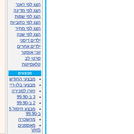
הצג לפי ז'אנר
הצג לפי מדינה
הצג לפי שפות
הצג לפי כתוביות
הצג לפי מחיר
הצג לפי שנה
ילדים דיסני
ילדים אחרים
זוכי אוסקר
סרטי לב
קלאסיקות
מבצעים
מבצעי החודש
מבצעי בלו-ריי
חזרו למכירה
3 ב-99.90
2 ב-99.90
מבצע חיסול 5
ב-99.90
מהשכרה
מאספנים
VHS