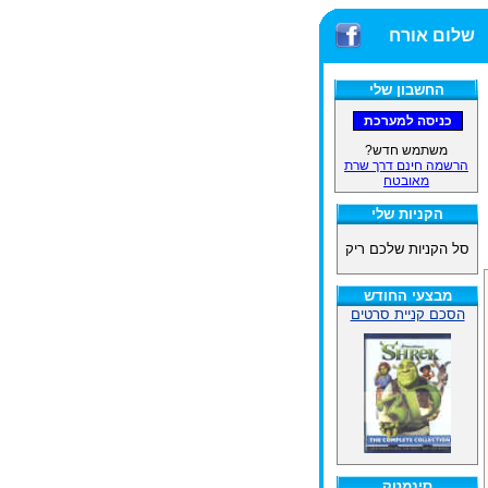
שלום אורח
החשבון שלי
משתמש חדש?
הרשמה חינם דרך שרת
מאובטח
הקניות שלי
סל הקניות שלכם ריק
מבצעי החודש
הסכם קניית סרטים
סינמטק