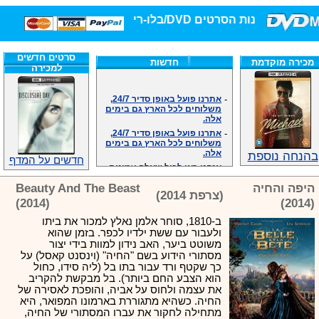
חנות הסרטים DVD/בלו-ריי/3D הגדולה ביותר!
סרטים חדשים
מכירה מוקדמת
חדשות
למכירה
-
אתרנו פועל באופן סדיר 24/7,
משלוחים לכל הארץ גם בימים
אלה.
-
אתרנו פועל באופן סדיר 24/7,
משלוחים לכל הארץ גם בימים
אלה.
בהנחה נוספת
-
אנחנו כאן לכול שאלה וזמינים
חדשים על המדף
במענה הטלפוני שלנו.ובמייל
.האתר לרשותכם פעיל 24/7
היפה והחיה
Beauty And The Beast
-
מענה טלפוני: 09-7652392
(צרפת 2014)
(2014)
(2014)
-
צוות דיוידי מאסטר ישיר.
-
זמינים במייל ובטלפון. האתר
ב-1810, סוחר אלמן נאלץ למכור את ביתו
לרשותכם פעיל 24/7
ולעבור עם ששת ילדיו לכפר. בזמן שהוא
משוטט ביער, האב נידון למוות בידי יצור
-
צוות דיוידי מאסטר ישיר.
מסתורי הידוע בשם "החיה" (וינסנט קאסל) על
-
אנחנו כאן לכול שאלה וזמינים
כך שקטף ורד עבור בתו בל (ליה סידו, כחול
במענה הטלפוני שלנו.ובמייל
הוא הצבע החם ביותר). בל מבקשת להקריב
.האתר לרשותכם 24/7
את עצמה ולחוס על אביה, והופכת לאסירה של
-
מענה טלפוני: 09-7652392
החיה. כשהיא מתגוררת בארמונו המפואר, היא
-
צוות דיוידי מאסטר ישיר.
מתחילה לחקור את עברו המסתורי של החיה,