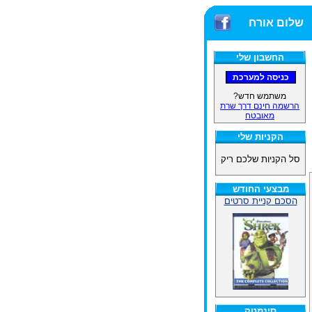
שלום אורח
החשבון שלי
משתמש חדש?
הרשמה חינם דרך שרת
מאובטח
הקניות שלי
סל הקניות שלכם ריק
מבצעי החודש
הסכם קניית סרטים
סינמטק