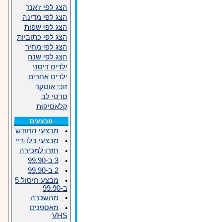
הצג לפי ז'אנר
הצג לפי מדינה
הצג לפי שפות
הצג לפי כתוביות
הצג לפי מחיר
הצג לפי שנה
ילדים דיסני
ילדים אחרים
זוכי אוסקר
סרטי לב
קלאסיקות
מבצעים
מבצעי החודש
מבצעי בלו-ריי
חזרו למכירה
3 ב-99.90
2 ב-99.90
מבצע חיסול 5
ב-99.90
מהשכרה
מאספנים
VHS