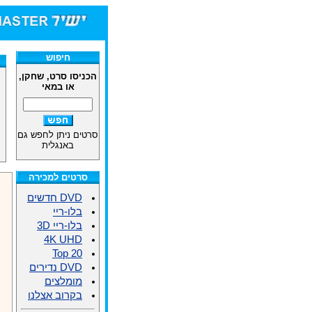
חיפוש
הכניסו סרט, שחקן,
או במאי
סרטים ניתן לחפש גם
באנגלית
סרטים למכירה
DVD חדשים
בלו-ריי
בלו-ריי 3D
4K UHD
Top 20
DVD נדירים
מומלצים
בקרוב אצלנו