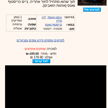
תוך שהוא מתחיל לחזר אחריה. ביים כריסטוף
גאנס (אחוות הזאבים).
בכיכוב:
,
1 (צפון
וינסט קאסל
ליה
zone:
אמריקה)
סיידו
שפות:
צרפתית
במאי:
כריסטוף גאנס
כתוביות:
אנגלית
סוג:
פנטזיה - רומנטי
לפרטים נוספים ודרוג צופים ומבקרים
למכירה
עותקים אחרונים
חדש - מחיר:
199.90 ₪
אצלנו: 179.90 ₪