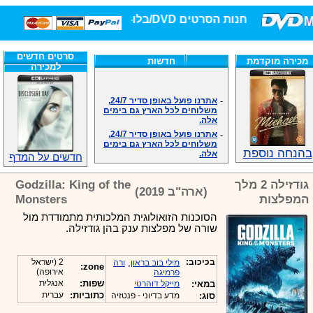
חנות הסרטים DVD/בלו-ריי/3D הגדולה ביותר!
סרטים חדשים
מכירה מוקדמת
חדשות
למכירה
-
אתרנו פועל באופן סדיר 24/7,
משלוחים לכל הארץ גם בימים
אלה.
-
אתרנו פועל באופן סדיר 24/7,
משלוחים לכל הארץ גם בימים
אלה.
בהנחה נוספת
חדשים על המדף
-
אנחנו כאן לכול שאלה וזמינים
במענה הטלפוני שלנו.ובמייל
.האתר לרשותכם פעיל 24/7
גודזילה 2 מלך
Godzilla: King of the
(ארה"ב 2019)
-
מענה טלפוני: 09-7652392
המפלצות
Monsters
-
צוות דיוידי מאסטר ישיר.
הסוכנות הזואולוגית המלכותית מתמודדת מול
-
זמינים במייל ובטלפון. האתר
שורה של מפלצות ענק בהן גודזילה.
לרשותכם פעיל 24/7
-
צוות דיוידי מאסטר ישיר.
-
אנחנו כאן לכול שאלה וזמינים
בכיכוב:
,
2 (ישראל
מילי בוב בראון
ורה
zone:
במענה הטלפוני שלנו.ובמייל
אירופה)
פרמיגה
.האתר לרשותכם 24/7
שפות:
אנגלית
במאי:
מייקל דוהרטי
-
מענה טלפוני: 09-7652392
כתוביות:
עברית
סוג:
מדע בדיוני - פנטזיה
-
צוות דיוידי מאסטר ישיר.