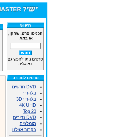
חיפוש
הכניסו סרט, שחקן,
או במאי
סרטים ניתן לחפש גם
באנגלית
סרטים למכירה
DVD חדשים
בלו-ריי
בלו-ריי 3D
4K UHD
Top 20
DVD נדירים
מומלצים
בקרוב אצלנו