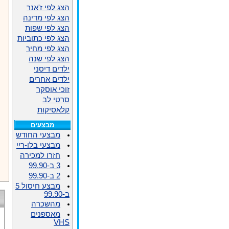
הצג לפי ז'אנר
הצג לפי מדינה
הצג לפי שפות
הצג לפי כתוביות
הצג לפי מחיר
הצג לפי שנה
ילדים דיסני
ילדים אחרים
זוכי אוסקר
סרטי לב
קלאסיקות
מבצעים
מבצעי החודש
מבצעי בלו-ריי
חזרו למכירה
3 ב-99.90
2 ב-99.90
מבצע חיסול 5
ב-99.90
מהשכרה
מאספנים
VHS