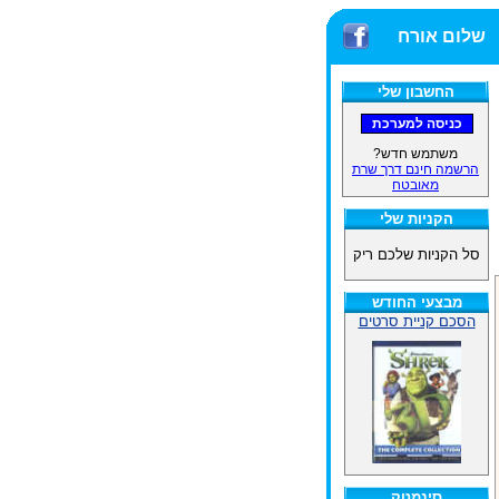
שלום אורח
החשבון שלי
משתמש חדש?
הרשמה חינם דרך שרת
מאובטח
הקניות שלי
סל הקניות שלכם ריק
מבצעי החודש
הסכם קניית סרטים
סינמטק