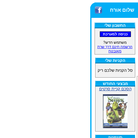
שלום אורח
החשבון שלי
משתמש חדש?
הרשמה חינם דרך שרת
מאובטח
הקניות שלי
סל הקניות שלכם ריק
מבצעי החודש
הסכם קניית סרטים
סינמטק