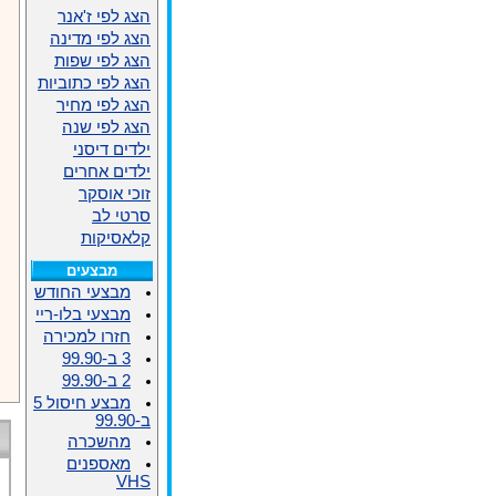
הצג לפי ז'אנר
הצג לפי מדינה
הצג לפי שפות
הצג לפי כתוביות
הצג לפי מחיר
הצג לפי שנה
ילדים דיסני
ילדים אחרים
זוכי אוסקר
סרטי לב
קלאסיקות
מבצעים
מבצעי החודש
מבצעי בלו-ריי
חזרו למכירה
3 ב-99.90
2 ב-99.90
מבצע חיסול 5
ב-99.90
מהשכרה
מאספנים
VHS