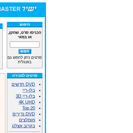
חיפוש
הכניסו סרט, שחקן,
או במאי
סרטים ניתן לחפש גם
באנגלית
סרטים למכירה
DVD חדשים
בלו-ריי
בלו-ריי 3D
4K UHD
Top 20
DVD נדירים
מומלצים
בקרוב אצלנו