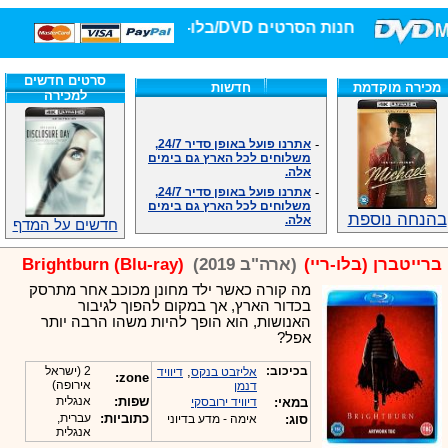
חנות הסרטים DVD/בלו-ריי/3D הגדולה ביותר!
סרטים חדשים
מכירה מוקדמת
חדשות
למכירה
-
אתרנו פועל באופן סדיר 24/7,
משלוחים לכל הארץ גם בימים
אלה.
-
אתרנו פועל באופן סדיר 24/7,
משלוחים לכל הארץ גם בימים
אלה.
בהנחה נוספת
חדשים על המדף
-
אנחנו כאן לכול שאלה וזמינים
במענה הטלפוני שלנו.ובמייל
.האתר לרשותכם פעיל 24/7
ברייטברן (בלו-ריי)
(ארה"ב 2019)
Brightburn (Blu-ray)
-
מענה טלפוני: 09-7652392
מה קורה כאשר ילד מחונן מכוכב אחר מתרסק
-
צוות דיוידי מאסטר ישיר.
בכדור הארץ, אך במקום להפוך לגיבור
-
זמינים במייל ובטלפון. האתר
האנושות, הוא הופך להיות משהו הרבה יותר
לרשותכם פעיל 24/7
אפל?
-
צוות דיוידי מאסטר ישיר.
-
אנחנו כאן לכול שאלה וזמינים
בכיכוב:
,
2 (ישראל
אליזבט בנקס
דיוויד
zone:
במענה הטלפוני שלנו.ובמייל
אירופה)
דנמן
.האתר לרשותכם 24/7
שפות:
אנגלית
במאי:
דיוויד ירובסקי
-
מענה טלפוני: 09-7652392
כתוביות:
עברית,
סוג:
אימה - מדע בדיוני
אנגלית
-
צוות דיוידי מאסטר ישיר.