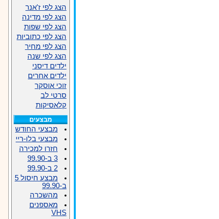
הצג לפי ז'אנר
הצג לפי מדינה
הצג לפי שפות
הצג לפי כתוביות
הצג לפי מחיר
הצג לפי שנה
ילדים דיסני
ילדים אחרים
זוכי אוסקר
סרטי לב
קלאסיקות
מבצעים
מבצעי החודש
מבצעי בלו-ריי
חזרו למכירה
3 ב-99.90
2 ב-99.90
מבצע חיסול 5
ב-99.90
מהשכרה
מאספנים
VHS