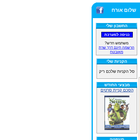
שלום אורח
החשבון שלי
משתמש חדש?
הרשמה חינם דרך שרת
מאובטח
הקניות שלי
סל הקניות שלכם ריק
מבצעי החודש
הסכם קניית סרטים
סינמטק