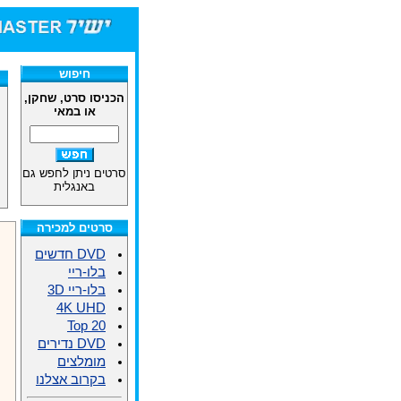
חיפוש
הכניסו סרט, שחקן,
או במאי
סרטים ניתן לחפש גם
באנגלית
סרטים למכירה
DVD חדשים
בלו-ריי
בלו-ריי 3D
4K UHD
Top 20
DVD נדירים
מומלצים
בקרוב אצלנו