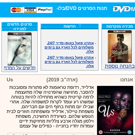
חנות הסרטים DVD/בלו-ריי/3D הגדולה ביותר!
סרטים חדשים
מכירה מוקדמת
חדשות
למכירה
-
אתרנו פועל באופן סדיר 24/7,
משלוחים לכל הארץ גם בימים
אלה.
-
אתרנו פועל באופן סדיר 24/7,
משלוחים לכל הארץ גם בימים
אלה.
בהנחה נוספת
-
אנחנו כאן לכול שאלה וזמינים
חדשים על המדף
במענה הטלפוני שלנו.ובמייל
.האתר לרשותכם פעיל 24/7
אנחנו
(ארה"ב 2019)
Us
-
מענה טלפוני: 09-7652392
אדלייד, רדופת טראומות לא פתורות ומסובכות
-
צוות דיוידי מאסטר ישיר.
להסבר, מרגישה שהפרנויה שלה מתעצמת
-
זמינים במייל ובטלפון. האתר
לרמה קריטית כשהיא מתחילה להיות בטוחה
לרשותכם פעיל 24/7
שמשהו רע עומד לקרות למשפחה שלה. אחרי
-
צוות דיוידי מאסטר ישיר.
שבילו יום מתוח בחוף הים עם חבריהם,
-
אנחנו כאן לכול שאלה וזמינים
משפחת טיילור, אדלייד ומשפחתה חוזרים לבית
במענה הטלפוני שלנו.ובמייל
הנופש שלהם. כשיורדת החשיכה, משפחת
.האתר לרשותכם 24/7
וילסון מגלה ארבע צלליות מחזיקות ידיים
-
מענה טלפוני: 09-7652392
עומדות יחדיו בחנייה - כפילים של עצמם
-
צוות דיוידי מאסטר ישיר.