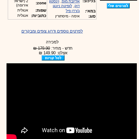
בכיכוב:
,
2 (ישראל
אליזבת מוס
וינסטון
zone:
אירופה)
,
דוק
לופיטה ניונגו
שפות:
אנגלית
במאי:
ג'ורדן פיל
כתוביות:
אנגלית
סוג:
אימה - מיסתורין
לפרטים נוספים ודרוג צופים ומבקרים
למכירה
חדש - מחיר:
179.90 ₪
אצלנו: 149.90 ₪