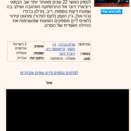
לנסוק כאשר 22 שנים מאוחר יותר שב הבמאי
ריצ'ארד דונר אל ההרפתקה האהובה ושילב בה
שמונה דקות נוספות. ריב, מרלון ברנדו
(ג'ור-אל), ג'ין הקמן (לקס לות'ור) ומרגוט קידור
(לואיס ליין) מספקים הופעות שמעצימות את
ההילה האגדית של הסרט.
בכיכוב:
,
2 (ישראל
מרלון ברנדו
ג'ין
zone:
אירופה)
,
הקמן
כריסטופר ריב
שפות:
אנגלית
במאי:
ריצ'רד דונר
כתוביות:
עברית,
סוג:
פעולה - הרפתקה
לפרטים נוספים ודרוג צופים ומבקרים
אזל