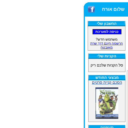
שלום אורח
החשבון שלי
משתמש חדש?
הרשמה חינם דרך שרת
מאובטח
הקניות שלי
סל הקניות שלכם ריק
מבצעי החודש
הסכם קניית סרטים
סינמטק