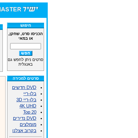
חיפוש
הכניסו סרט, שחקן,
או במאי
סרטים ניתן לחפש גם
באנגלית
סרטים למכירה
DVD חדשים
בלו-ריי
בלו-ריי 3D
4K UHD
Top 20
DVD נדירים
מומלצים
בקרוב אצלנו