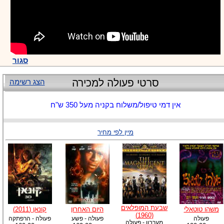
סגור
סרטי פעולה למכירה
הצג רשימה
אין דמי טיפול/משלוח בקניה מעל 350 ש"ח
מיין לפי מחיר
שבעת המופלאים
משהו טוטאלי
היום האחרון
קונאן (2011)
(1960)
פעולה
פעולה - פשע
פעולה - הרפתקה
מערבון - פעולה