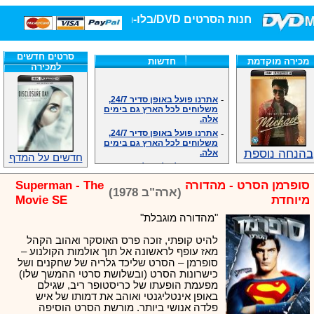
חנות הסרטים DVD/בלו-ריי/3D הגדולה ביותר!
סרטים חדשים
מכירה מוקדמת
חדשות
למכירה
-
אתרנו פועל באופן סדיר 24/7,
משלוחים לכל הארץ גם בימים
אלה.
-
אתרנו פועל באופן סדיר 24/7,
משלוחים לכל הארץ גם בימים
אלה.
בהנחה נוספת
-
אנחנו כאן לכול שאלה וזמינים
חדשים על המדף
במענה הטלפוני שלנו.ובמייל
.האתר לרשותכם פעיל 24/7
סופרמן הסרט - מהדורה
Superman - The
-
מענה טלפוני: 09-7652392
(ארה"ב 1978)
מיוחדת
Movie SE
-
צוות דיוידי מאסטר ישיר.
"מהדורה מוגבלת"
-
זמינים במייל ובטלפון. האתר
לרשותכם פעיל 24/7
להיט קופתי, זוכה פרס האוסקר ואהוב הקהל
-
צוות דיוידי מאסטר ישיר.
מאז עופף לראשונה אל תוך אולמות הקולנוע –
-
אנחנו כאן לכול שאלה וזמינים
סופרמן – הסרט שליכד גלריה של שחקנים ושל
במענה הטלפוני שלנו.ובמייל
כישרונות הסרט (ובשלושת סרטי ההמשך שלו)
.האתר לרשותכם 24/7
מפעמת הופעתו של כריסטופר ריב, שגילם
-
מענה טלפוני: 09-7652392
באופן אינטליגנטי ואוהב את דמותו של איש
-
צוות דיוידי מאסטר ישיר.
פלדה אנושי ביותר. מורשת הסרט הוסיפה